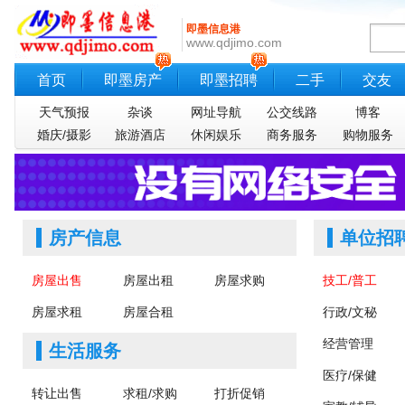
即墨信息港
www.qdjimo.com
首页
即墨房产
即墨招聘
二手
交友
天气预报
杂谈
网址导航
公交线路
博客
婚庆/摄影
旅游酒店
休闲娱乐
商务服务
购物服务
房产信息
单位招
房屋出售
房屋出租
房屋求购
技工/普工
房屋求租
房屋合租
行政/文秘
经营管理
生活服务
医疗/保健
转让出售
求租/求购
打折促销