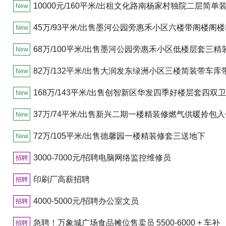
10000元/160平米/出租文化路南杨家村独院二层简单
New
45万/93平米/出售墨河公园旁惠禾小区六楼带阁楼阁
New
率高
68万/100平米/出售墨河公园旁惠禾小区低楼层套三精
New
车库
82万/132平米/出售大润发东绿洲小区三楼简装带车库
New
室
168万/143平米/出售创智新区华发四季好楼层套四双
New
入住
37万/74平米/出售新兴二期一楼精装修燃气供暖拎包入
New
72万/105平米/出售德馨园一楼精装修套三送地下
New
3000-7000元/招聘电脑网络监控维修员
招聘
印刷厂高薪招聘
招聘
4000-5000元/招聘办公室文员
招聘
急聘！万象城广场食品摊位售卖员 5500-6000 + 车补
招聘