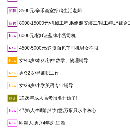
3500元/辛禾画室招聘生活老师
招聘
8000-15000元/机械工程师/组装安装工/钳工/电焊钣金
招聘
6000元/招B证蓝牌小货司机
New
4500-5000元/送货面包车司机男女不限
New
女/40岁/本科/初中数学、物理辅导
New
男/32岁/寻兼职工作
New
女/29岁/小学英语专业辅导
New
2026年成人高考报名开始了!
服务
47岁/人生哪能都如意,万事只求半称心
New
即墨人,男,74年虎,征婚
New