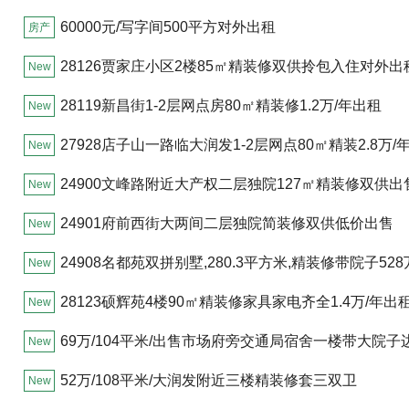
新世界大厦路口处)
60000元/写字间500平方对外出租
房产
28126贾家庄小区2楼85㎡精装修双供拎包入住对外出
New
28119新昌街1-2层网点房80㎡精装修1.2万/年出租
New
27928店子山一路临大润发1-2层网点80㎡精装2.8万/
New
24900文峰路附近大产权二层独院127㎡精装修双供出
New
24901府前西街大两间二层独院简装修双供低价出售
New
24908名都苑双拼别墅,280.3平方米,精装修带院子528
New
28123硕辉苑4楼90㎡精装修家具家电齐全1.4万/年出
New
69万/104平米/出售市场府旁交通局宿舍一楼带大院子
New
车方便出行便利
52万/108平米/大润发附近三楼精装修套三双卫
New