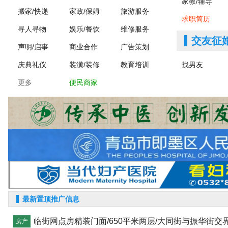
家教/辅导
搬家/快递
家政/保姆
旅游服务
求职简历
寻人寻物
娱乐/餐饮
维修服务
交友征
声明/启事
商业合作
广告策划
庆典礼仪
装潢/装修
教育培训
找男友
更多
便民商家
最新置顶推广信息
临街网点房精装门面/650平米两层/大同街与振华街交界
房产