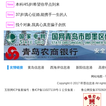
本科/45岁/希望你早点到来
New
37岁/真心征婚,能携手一生的人
New
找个对象,我真心真意骗子勿扰
New
友情链接
黄岛信息港
西海岸信息港
新阳信息港
高密
网站地图
-
Copyright © 2017 即墨信息港 All right
互联网ICP备案编号：
鲁ICP备11027119号-1
公安备案：
鲁公网安备3702820