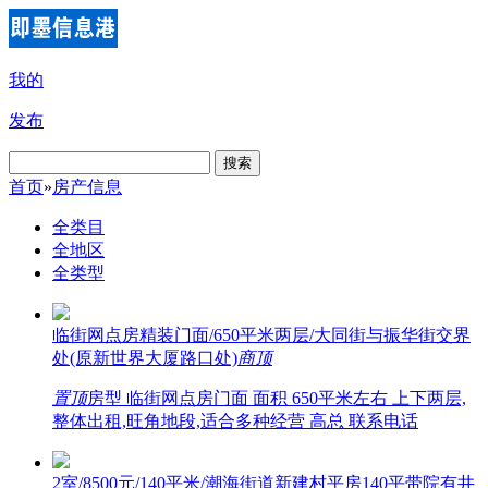
我的
发布
搜索
首页
»
房产信息
全类目
全地区
全类型
临街网点房精装门面/650平米两层/大同街与振华街交界
处(原新世界大厦路口处)
商
顶
置顶
房型 临街网点房门面 面积 650平米左右 上下两层,
整体出租,旺角地段,适合多种经营 高总 联系电话
2室/8500元/140平米/潮海街道新建村平房140平带院有井