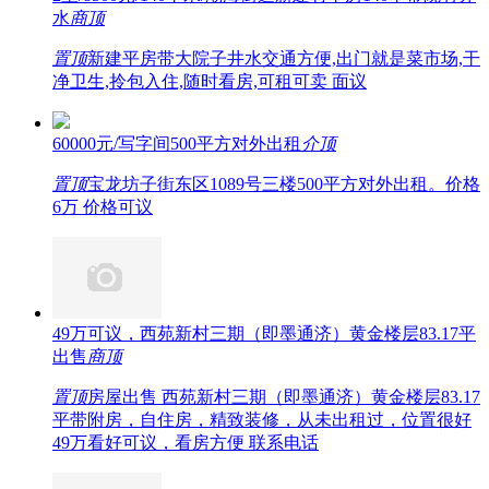
水
商
顶
置顶
新建平房带大院子井水交通方便,出门就是菜市场,干
净卫生,拎包入住,随时看房,可租可卖 面议
60000元/写字间500平方对外出租
介
顶
置顶
宝龙坊子街东区1089号三楼500平方对外出租。价格
6万 价格可议
49万可议，西苑新村三期（即墨通济）黄金楼层83.17平
出售
商
顶
置顶
房屋出售 西苑新村三期（即墨通济）黄金楼层83.17
平带附房，自住房，精致装修，从未出租过，位置很好
49万看好可议，看房方便 联系电话