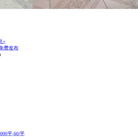
息»
免费发布
)
0平,60/平