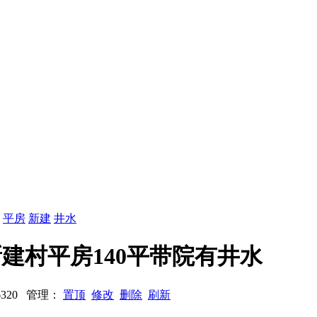
：
平房
新建
井水
街道新建村平房140平带院有井水
86320 管理：
置顶
修改
删除
刷新