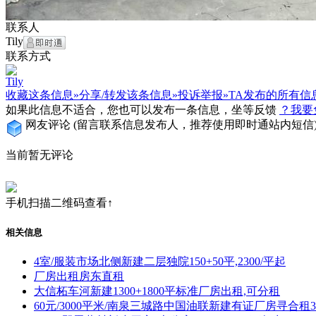
联系人
Tily
联系方式
Tily
收藏这条信息»
分享/转发该条信息»
投诉举报»
TA发布的所有信
如果此信息不适合，您也可以发布一条信息，坐等反馈
？我要
网友评论
(留言联系信息发布人，推荐使用即时通站内短信
当前暂无评论
手机扫描二维码查看↑
相关信息
4室/服装市场北侧新建二层独院150+50平,2300/平起
厂房出租房东直租
大信柘车河新建1300+1800平标准厂房出租,可分租
60元/3000平米/南泉三城路中国油联新建有证厂房寻合租300