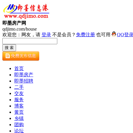
即墨房产网
qdjimo.com/house
欢迎您：网友，请
登录
不是会员？
免费注册
也可用
QQ登
首页
即墨房产
即墨招聘
二手
交友
服务
博客
黄页
乡镇
团购
论坛