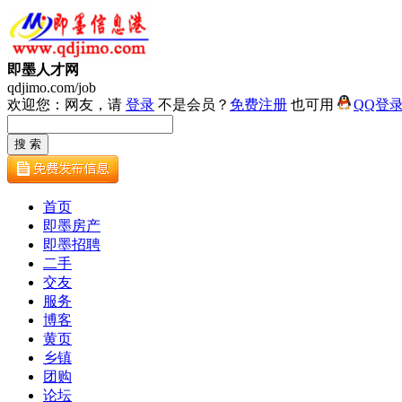
即墨人才网
qdjimo.com/job
欢迎您：网友，请
登录
不是会员？
免费注册
也可用
QQ登
首页
即墨房产
即墨招聘
二手
交友
服务
博客
黄页
乡镇
团购
论坛