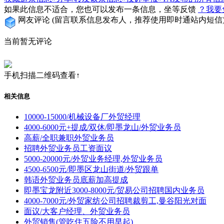
如果此信息不适合，您也可以发布一条信息，坐等反馈
？我要
网友评论
(留言联系信息发布人，推荐使用即时通站内短信
当前暂无评论
手机扫描二维码查看↑
相关信息
10000-15000/机械设备厂外贸经理
4000-6000元+提成/双休/即墨龙山/外贸业务员
高薪/全职兼职外贸业务员
招聘外贸业务员工资面议
5000-20000元/外贸业务经理,外贸业务员
4500-6500元/即墨区龙山街道/外贸跟单
韩语外贸业务员底薪加高提成
即墨宝龙附近3000-8000元/贸易公司招聘国内业务员
4000-7000元/外贸家纺公司招聘裁剪工,曼谷阳光对面
面议/大客户经理、外贸业务员
外贸销售(管吃住五险不用早起)