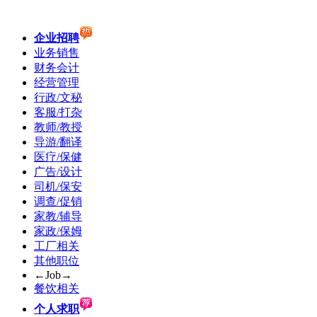
企业招聘
业务销售
财务会计
经营管理
行政/文秘
客服/打杂
教师/教授
导游/翻译
医疗/保健
广告/设计
司机/保安
调查/促销
家教/辅导
家政/保姆
工厂相关
其他职位
←Job→
餐饮相关
个人求职