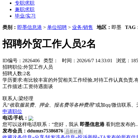
专职求职
兼职求职
毕业/实习
类别：
即墨信息港
>
单位招聘
>
业务/销售
地区：
即墨
TAG
招聘外贸工作人员2名
ID编号：2826406 类型：
时间：2026/6/7 14:33:01 浏览：
招聘职位:外贸工作人员
招聘人数:2名
学历要求:有比较丰富的外贸相关工作经验,对待工作认真负责,
工作描述:工资待遇面谈
联系人:梁经理
凡“
收取服装费、押金、报名费等各种费用
”或加qq/微信联
申请职位
电话/手机：
您可以这样电话联系：“您好，我从
即墨信息港
看到您发布的...
发布会员：ddumzs75386876
收藏这条信息»
分享/转发该条信息»
投诉举报»
TA发布的所有信