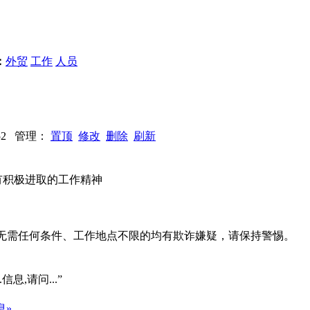
：
外贸
工作
人员
1852 管理：
置顶
修改
删除
刷新
有积极进取的工作精神
系、无需任何条件、工作地点不限的均有欺诈嫌疑，请保持警惕。
信息,请问...”
息»