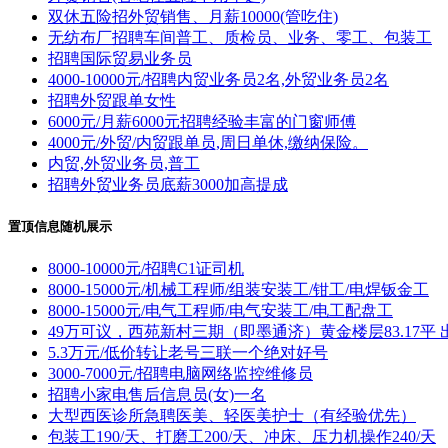
双休五险招外贸销售、月薪10000(管吃住)
无纺布厂招聘车间普工、质检员、业务、零工、包装工
招聘国际贸易业务员
4000-10000元/招聘内贸业务员2名,外贸业务员2名
招聘外贸跟单女性
6000元/月薪6000元招聘经验丰富的门窗师傅
4000元/外贸/内贸跟单员,周日单休,缴纳保险。
内贸,外贸业务员,普工
招聘外贸业务员底薪3000加高提成
置顶信息随机展示
8000-10000元/招聘C1证司机
8000-15000元/机械工程师/组装安装工/钳工/电焊钣金工
8000-15000元/电气工程师/电气安装工/电工配盘工
49万可议，西苑新村三期（即墨通济）黄金楼层83.17平 
5.3万元/低价转让老号三联一个绝对好号
3000-7000元/招聘电脑网络监控维修员
招聘小家电售后信息员(女)一名
大型西医诊所急聘医美、轻医美护士（有经验优先）
包装工190/天、打磨工200/天、冲床、压力机操作240/天