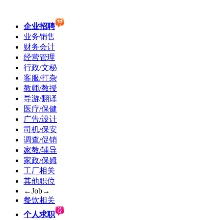
企业招聘
业务销售
财务会计
经营管理
行政/文秘
客服/打杂
教师/教授
导游/翻译
医疗/保健
广告/设计
司机/保安
调查/促销
家教/辅导
家政/保姆
工厂相关
其他职位
←Job→
餐饮相关
个人求职