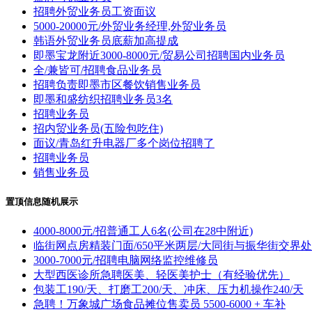
招聘外贸业务员工资面议
5000-20000元/外贸业务经理,外贸业务员
韩语外贸业务员底薪加高提成
即墨宝龙附近3000-8000元/贸易公司招聘国内业务员
全/兼皆可/招聘食品业务员
招聘负责即墨市区餐饮销售业务员
即墨和盛纺织招聘业务员3名
招聘业务员
招内贸业务员(五险包吃住)
面议/青岛红升电器厂多个岗位招聘了
招聘业务员
销售业务员
置顶信息随机展示
4000-8000元/招普通工人6名(公司在28中附近)
临街网点房精装门面/650平米两层/大同街与振华街交界处
3000-7000元/招聘电脑网络监控维修员
大型西医诊所急聘医美、轻医美护士（有经验优先）
包装工190/天、打磨工200/天、冲床、压力机操作240/天
急聘！万象城广场食品摊位售卖员 5500-6000 + 车补