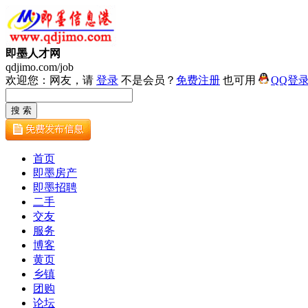
即墨人才网
qdjimo.com/job
欢迎您：网友，请
登录
不是会员？
免费注册
也可用
QQ登
首页
即墨房产
即墨招聘
二手
交友
服务
博客
黄页
乡镇
团购
论坛