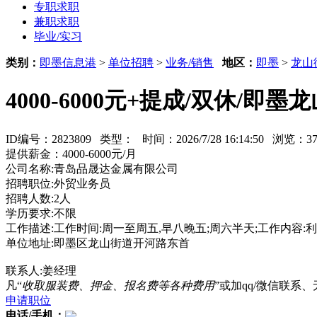
专职求职
兼职求职
毕业/实习
类别：
即墨信息港
>
单位招聘
>
业务/销售
地区：
即墨
>
龙山
4000-6000元+提成/双休/即
ID编号：2823809 类型：
时间：2026/7/28 16:14:50 浏览：
提供薪金：4000-6000元/月
公司名称:青岛品晟达金属有限公司
招聘职位:外贸业务员
招聘人数:2人
学历要求:不限
工作描述:工作时间:周一至周五,早八晚五;周六半天;工作内
单位地址:即墨区龙山街道开河路东首
联系人:姜经理
凡“
收取服装费、押金、报名费等各种费用
”或加qq/微信联
申请职位
电话/手机：