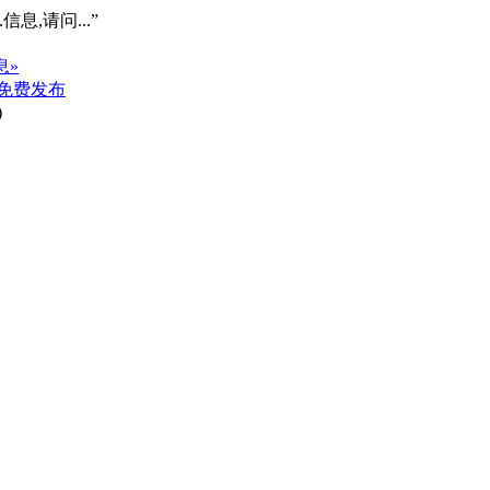
信息,请问...”
息»
免费发布
)