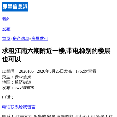
我的
发布
首页
»
房产信息
»
房屋求租
求租江南六期附近一楼,带电梯别的楼层
也可以
ID编号：2826105 2026年5月25日发布 1762次查看
类型：
验证会员
地区：通济街道
发布：ewv569879
电话：
--
电话联系
给我留言
联系人:江南六期,阳光城,安居,德馨园都可以,个人租,给老人住