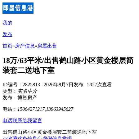
我的
发布
首页
»
房产信息
»
房屋出售
18万/63平米/出售鹤山路小区黄金楼层简
装套二送地下室
ID编号：2825813 2026年8月7日发布 5927次查看
类型：
实名中介
发布：博智房产
电话：
15064271217,13963945627
电话联系
给我留言
出售鹤山路小区黄金楼层套二简装送地下室
☆收藏这条信息
◇虚假信息举报