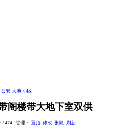
：
公安
大地
小区
六楼带阁楼带大地下室双供
浏览：1474 管理：
置顶
修改
删除
刷新