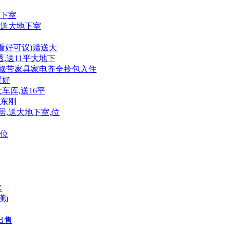
地下室
住送大地下室
万(看好可议)赠送大
透,送11平大地下
三精装修带家具家电齐全拎包入住
置好
大车库,送16平
房东刚
三居,送大地下室,位
,位
水
勤
出售