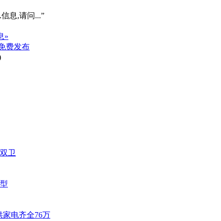
信息,请问...”
息»
免费发布
)
四双卫
户型
双供家电齐全76万