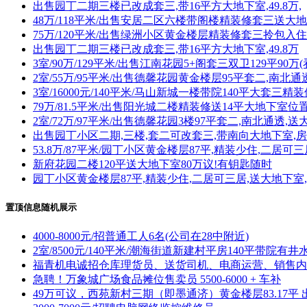
出售园丁二期三楼已改成套三,带16平方大地下室,49.8万,
48万/118平米/出售安居二区六楼带阁楼精装修套三送大
75万/120平米/出售绿洲小区黄金楼层精装修套三拎包入
出售园丁二期三楼已改成套三,带16平方大地下室,49.8万
3室/90万/129平米/出售江南花园5+阁套三双卫129平90
2室/55万/95平米/出售德馨花园黄金楼层95平套二,南北通
3室/16000元/140平米/马山新城一楼带院140平大套
79万/81.5平米/出售阳光城二楼精装修送14平大地下室位
2室/72万/97平米/出售德馨花园3楼97平套二,南北通透,送
出售园丁小区二期,三楼,套二可改套三,带南向大地下室,
53.8万/87平米/园丁小区黄金楼层87平,精装少住,二居可
新府花园二楼120平送大地下室80万议!有钥匙随时
园丁小区黄金楼层87平,精装少住,二居可三居,送大地下室
置顶信息随机展示
4000-8000元/招普通工人6名(公司在28中附近)
2室/8500元/140平米/潮海街道新建村平房140平带院有井
福青机电诚招仓库理货员、送货司机、电商运营、销售内
急聘！万象城广场食品摊位售卖员 5500-6000 + 车补
49万可议，西苑新村三期（即墨通济）黄金楼层83.17平 