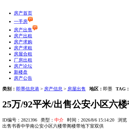
房产首页
一手房
房产出售
房产出租
房产求购
房产求租
房屋合租
厂房出租
房产论坛
新楼盘
房产公告
类别：
即墨信息港
>
房产信息
>
房屋出售
地区：
即墨
TAG
25万/92平米/出售公安小区
ID编号：2821396 类型：
中介
时间：2026/8/6 15:14:20 
出售书香中学南公安小区六楼带阁楼带地下室双供