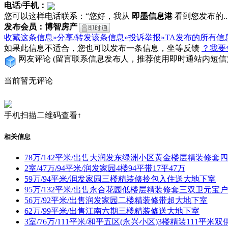
电话/手机：
您可以这样电话联系：“您好，我从
即墨信息港
看到您发布的...
发布会员：博智房产
收藏这条信息»
分享/转发该条信息»
投诉举报»
TA发布的所有信
如果此信息不适合，您也可以发布一条信息，坐等反馈
？我要
网友评论
(留言联系信息发布人，推荐使用即时通站内短信
当前暂无评论
手机扫描二维码查看↑
相关信息
78万/142平米/出售大润发东绿洲小区黄金楼层精装修套
2室/47万/94平米/润发家园4楼94平带17平47万
59万/94平米/润发家园三楼精装修拎包入住送大地下室
95万/132平米/出售永合花园低楼层精装修套三双卫元宝
56万/92平米/出售润发家园二楼精装修带超大地下室
62万/99平米/出售江南六期三楼精装修送大地下室
3室/76万/111平米/和平五区(永兴小区)3楼精装111平米