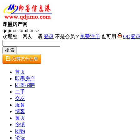
即墨房产网
qdjimo.com/house
欢迎您：网友，请
登录
不是会员？
免费注册
也可用
QQ登
首页
即墨房产
即墨招聘
二手
交友
服务
博客
黄页
乡镇
团购
论坛