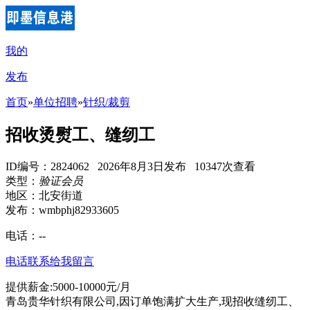
我的
发布
首页
»
单位招聘
»
针织/裁剪
招收烫熨工、缝纫工
ID编号：2824062 2026年8月3日发布 10347次查看
类型：
验证会员
地区：北安街道
发布：wmbphj82933605
电话：
--
电话联系
给我留言
提供薪金:5000-10000元/月
青岛贵华针织有限公司,因订单饱满扩大生产,现招收缝纫工、