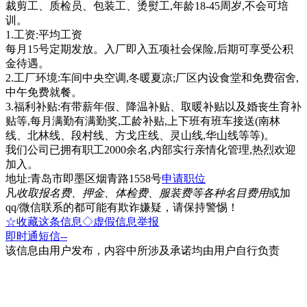
裁剪工、质检员、包装工、烫熨工,年龄18-45周岁,不会可培
训。
1.工资:平均工资
每月15号定期发放。入厂即入五项社会保险,后期可享受公积
金待遇。
2.工厂环境:车间中央空调,冬暖夏凉;厂区内设食堂和免费宿舍,
中午免费就餐。
3.福利补贴:有带薪年假、降温补贴、取暖补贴以及婚丧生育补
贴等,每月满勤有满勤奖,工龄补贴,上下班有班车接送(南林
线、北林线、段村线、方戈庄线、灵山线,华山线等等)。
我们公司已拥有职工2000余名,内部实行亲情化管理,热烈欢迎
加入。
地址:青岛市即墨区烟青路1558号
申请职位
凡
收取报名费、押金、体检费、服装费等各种名目费用
或加
qq/微信联系的都可能有欺诈嫌疑，请保持警惕！
☆收藏这条信息
◇虚假信息举报
即时通
短信
--
该信息由用户发布，内容中所涉及承诺均由用户自行负责