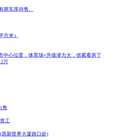
另有两车库待售。
9平方米）
村×市中心位置，体育场×升值潜力大，抓紧看房了
12万
出售
普工
(原新世界大厦路口处)