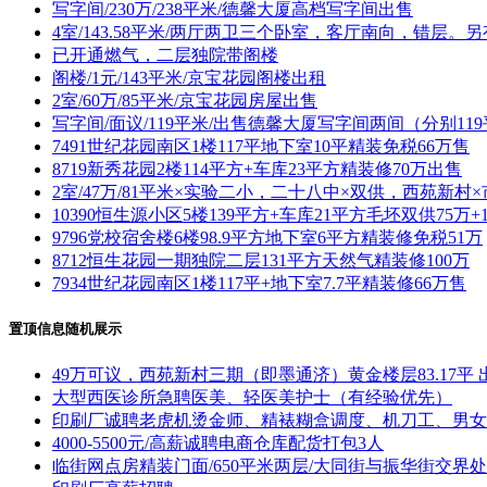
写字间/230万/238平米/德馨大厦高档写字间出售
4室/143.58平米/两厅两卫三个卧室，客厅南向，错层。
已开通燃气，二层独院带阁楼
阁楼/1元/143平米/京宝花园阁楼出租
2室/60万/85平米/京宝花园房屋出售
写字间/面议/119平米/出售德馨大厦写字间两间（分别11
7491世纪花园南区1楼117平地下室10平精装免税66万售
8719新秀花园2楼114平方+车库23平方精装修70万出售
2室/47万/81平米×实验二小，二十八中×双供，西苑新
10390恒生源小区5楼139平方+车库21平方毛坯双供75万+
9796党校宿舍楼6楼98.9平方地下室6平方精装修免税51万
8712恒生花园一期独院二层131平方天然气精装修100万
7934世纪花园南区1楼117平+地下室7.7平精装修66万售
置顶信息随机展示
49万可议，西苑新村三期（即墨通济）黄金楼层83.17平 
大型西医诊所急聘医美、轻医美护士（有经验优先）
印刷厂诚聘老虎机烫金师、精裱糊盒调度、机刀工、男女
4000-5500元/高薪诚聘电商仓库配货打包3人
临街网点房精装门面/650平米两层/大同街与振华街交界处