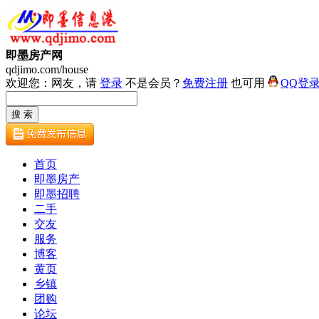
即墨房产网
qdjimo.com/house
欢迎您：网友，请
登录
不是会员？
免费注册
也可用
QQ登
首页
即墨房产
即墨招聘
二手
交友
服务
博客
黄页
乡镇
团购
论坛