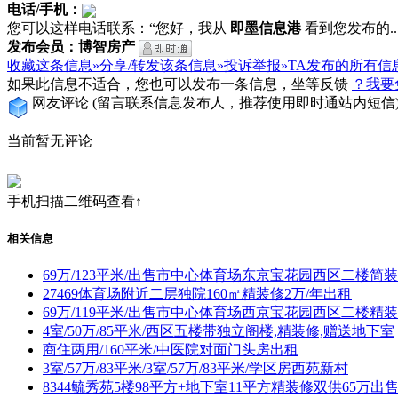
电话/手机：
您可以这样电话联系：“您好，我从
即墨信息港
看到您发布的...
发布会员：博智房产
收藏这条信息»
分享/转发该条信息»
投诉举报»
TA发布的所有信
如果此信息不适合，您也可以发布一条信息，坐等反馈
？我要
网友评论
(留言联系信息发布人，推荐使用即时通站内短信
当前暂无评论
手机扫描二维码查看↑
相关信息
69万/123平米/出售市中心体育场东京宝花园西区二楼简
27469体育场附近二层独院160㎡精装修2万/年出租
69万/119平米/出售市中心体育场西京宝花园西区二楼精
4室/50万/85平米/西区五楼带独立阁楼,精装修,赠送地下室
商住两用/160平米/中医院对面门头房出租
3室/57万/83平米/3室/57万/83平米/学区房西苑新村
8344毓秀苑5楼98平方+地下室11平方精装修双供65万出