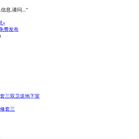
信息,请问...”
息»
免费发布
)
装套三双卫送地下室
装修套三
售