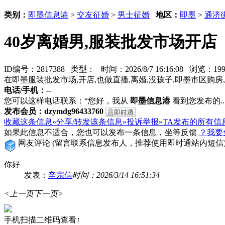
类别：
即墨信息港
>
交友征婚
>
男士征婚
地区：
即墨
>
通济
40岁离婚男,服装批发市场开店
ID编号：2817388 类型：
时间：2026/8/7 16:16:08 浏览：
在即墨服装批发市场,开店,也做直播,离婚,没孩子,即墨市区购
电话/手机：
--
您可以这样电话联系：“您好，我从
即墨信息港
看到您发布的...
发布会员：dzymdg96433760
收藏这条信息»
分享/转发该条信息»
投诉举报»
TA发布的所有信
如果此信息不适合，您也可以发布一条信息，坐等反馈
？我要
网友评论
(留言联系信息发布人，推荐使用即时通站内短信
你好
发表：
辛宗信
时间：2026/3/14 16:51:34
<上一页
下一页>
手机扫描二维码查看↑