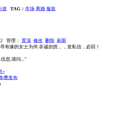
街道
TAG：
市场
离婚
服装
1992 管理：
置顶
修改
删除
刷新
房,寻有缘的女士为伴,非诚勿扰，，发私信，必回！
信息,请问...”
息»
免费发布
)