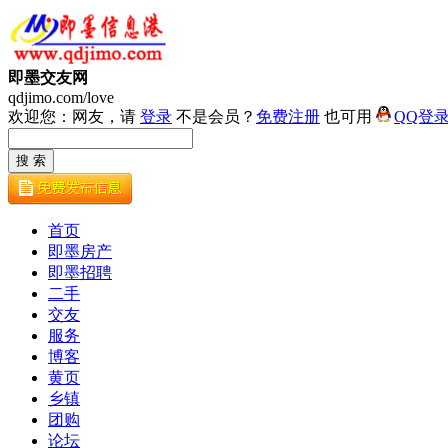
即墨交友网
qdjimo.com/love
欢迎您：网友，请
登录
不是会员？
免费注册
也可用
QQ登
首页
即墨房产
即墨招聘
二手
交友
服务
博客
黄页
乡镇
团购
论坛