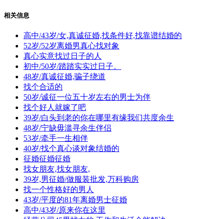
相关信息
高中/43岁/女,真诚征婚,找条件好,找靠谱结婚的
52岁/52岁离婚男真心找对象
真心实意找过日子的人
初中/50岁/踏踏实实过日子。
48岁/真诚征婚,骗子绕道
找个合适的
50岁/诚征一位五十岁左右的男士为伴
找个好人就嫁了吧
39岁/白头到老的你在哪里有缘我们共度余生
48岁/宁缺毋滥寻余生伴侣
53岁/牵手一生相伴
40岁/找个真心谈对象结婚的
征婚征婚征婚
找女朋友,找女朋友,
39岁,男征婚/做服装批发,万科购房
找一个性格好的男人
43岁/平度的81年离婚男士征婚
高中/43岁/原来你在这里