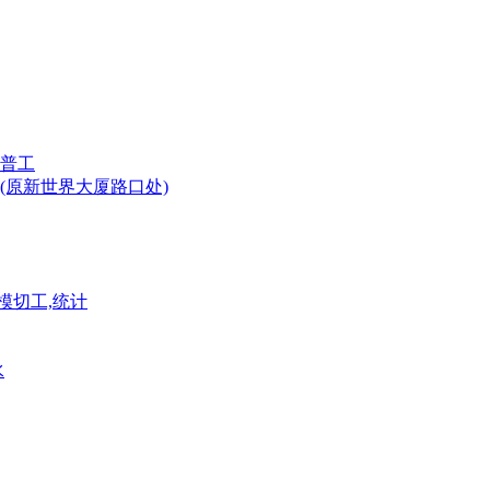
普工
(原新世界大厦路口处)
模切工,统计
水