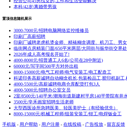
经营公司45男找女的,工作和生活全能解决
本科/42岁/离婚带男孩
置顶信息随机展示
3000-7000元/招聘电脑网络监控维修员
印刷厂高薪招聘
印刷厂诚聘老虎机烫金师、精裱糊盒调度、机刀工、男女
临街网点房精装门面/650平米两层/大同街与振华街交界处
2026年成人高考报名开始了!
4000-8000元/招普通工人6名(公司在28中附近)
60000元/写字间500平方对外出租
8000-15000元/电气工程师/电气安装工/电工配盘工
科诺印务高薪诚聘自动糊盒机长,包装检品工,胶印机副工,
4000-5500元/高薪诚聘电商仓库配货打包3人
4000-5000元/招聘办公室文员
2室/8500元/140平米/潮海街道新建村平房140平带院有井
3500元/辛禾画室招聘生活老师
大型西医诊所急聘医美、轻医美护士（有经验优先）
8000-15000元/机械工程师/组装安装工/钳工/电焊钣金工
手机版
-
用户帮助
-
用户注册
-
在线投稿
-
广告投放
-
留言反馈