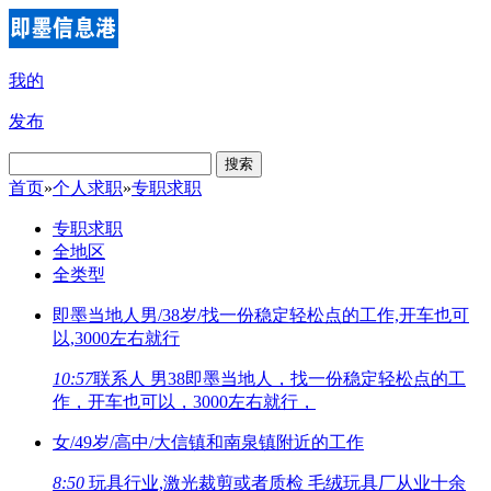
我的
发布
搜索
首页
»
个人求职
»
专职求职
专职求职
全地区
全类型
即墨当地人男/38岁/找一份稳定轻松点的工作,开车也可
以,3000左右就行
10:57
联系人 男38即墨当地人，找一份稳定轻松点的工
作，开车也可以，3000左右就行，
女/49岁/高中/大信镇和南泉镇附近的工作
8:50
玩具行业,激光裁剪或者质检 毛绒玩具厂从业十余