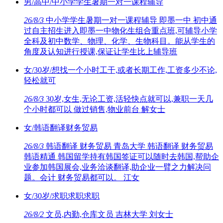
男/高中/中小学学生暑期一对一课程辅导
26/8/3
中小学学生暑期一对一课程辅导 即墨一中 初中通
过自主招生进入即墨一中物化生组合重点班,可辅导小学
全科及初中数学、物理、化学、生物科目。能从学生的
角度及认知进行授课,保证让学生比上辅导班
女/30岁/想找一个小时工干,或者长期工作,工资多少不论,
轻松就可
26/8/3
30岁,女生,无论工资,活轻快点就可以,兼职一天几
个小时都可以 做过销售,物业前台 解女士
女/韩语翻译财务贸易
26/8/3
韩语翻译 财务贸易 青岛大学 韩语翻译 财务贸易
韩语精通 韩国留学持有韩国签证可以随时去韩国,帮助企
业参加韩国展会,业务洽谈翻译,助企业一臂之力解决问
题。会计 财务贸易都可以。 江女
女/30岁/求职求职求职
26/8/2
文员,内勤,仓库文员 吉林大学 刘女士