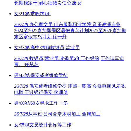
长期稳定干,耐心细致责任心强 女
女/21岁/求职求职!
26/7/28
办公室文员 山东服装职业学院 音乐表演专业
2024至2025参加即墨区暑假青鸟计划2025至2026参加期
末区寒假青鸟计划 徐一丹
女/33岁/高中/求职收银员,营业员
26/7/28
收银员,营业员 收银员6年工作经验,工作认真负
责。 任丛丛
男/43岁/保安或者维修学徒
26/7/28
保安或者维修学徒 即墨一职高 会修电视风扇类,
电脑 干过银行保安 李师傅
男/60岁/60岁寻求工作一份
26/7/28
从事过 公司食堂木材加工 金属加工
女/求职文员统计仓库等工作