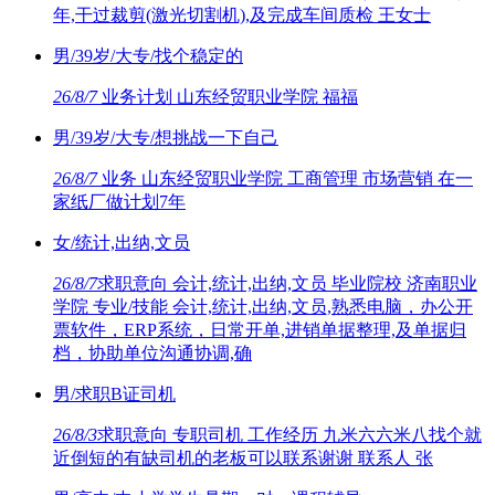
年,干过裁剪(激光切割机),及完成车间质检 王女士
男/39岁/大专/找个稳定的
26/8/7
业务计划 山东经贸职业学院 福福
男/39岁/大专/想挑战一下自己
26/8/7
业务 山东经贸职业学院 工商管理 市场营销 在一
家纸厂做计划7年
女/统计,出纳,文员
26/8/7
求职意向 会计,统计,出纳,文员 毕业院校 济南职业
学院 专业/技能 会计,统计,出纳,文员,熟悉电脑，办公开
票软件，ERP系统，日常开单,进销单据整理,及单据归
档，协助单位沟通协调,确
男/求职B证司机
26/8/3
求职意向 专职司机 工作经历 九米六六米八找个就
近倒短的有缺司机的老板可以联系谢谢 联系人 张