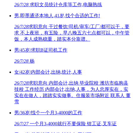
26/7/28
求职文员统计仓库等工作,电脑熟练
男,即墨通济本地人,41岁,找个合适的工作!
26/7/28
求职意向 干过餐饮/司机/审车/工厂/都可以干，要
求 不上夜班，有五险，早八晚五六七点都可以，中午管
饭，本人成熟稳重，踏实本分靠谱。
男/45岁/求职B证司机工作
26/7/28
杨
女/42岁/内部会计,出纳,统计,人事
26/7/28
求职意向 内部会计,出纳 毕业院校 潍坊市临朐县
技校 工作经历 内部会计,出纳,人事，为人忠厚实在，实
实在在做人，踏踏实实做事。住服装市场附近 联系人 董
雪
男/36岁/找个一个月3-4000的工作
26/7/27
一个月3-4000就行不要保险 钳工证,叉车证