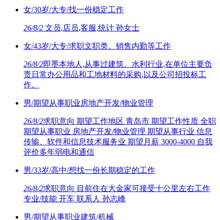
女/30岁/大专/找一份稳定工作
26/8/2
文员,店员,客服,统计 孙女士
女/43岁/大专/求职文职类。销售内勤等工作
26/8/2
即墨本地人,从事过建筑、水利行业,在单位主要负
责日常办公用品和工地材料的采购,以及公司招投标工
作。
男/期望从事职业房地产开发/物业管理
26/8/2
求职意向 期望工作地区 青岛市 期望工作性质 全职
期望从事职业 房地产开发/物业管理 期望从事行业 信息
传输、软件和信息技术服务业 期望月薪 3000-4000 自我
评价多年弱电和通信
男/33岁/高中/想找一份长期稳定的工作
26/8/2
求职意向 目前住在大金家可接受十公里左右工作
专业/技能 开车 联系人 孙志峰
男/期望从事职业建筑/机械