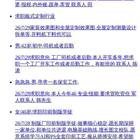
婆,报税,内外账,跟单,库管 联系人 田
求职板式定制行业
26/7/29
家装效果图和全屋定制效果图,全屋定制测量设计
拆单等,开料机下料也可以
男/42岁/初中/司机或者后勤
26/7/29
求职意向 工厂司机或者后勤 本人开车多年,想求
职一个工厂开车工作或者后勤工作，有歇班的 联系人 陈
涛
急急急,男,寻求一名保安工作,
26/7/29
求职意向 本人今年46 专业/技能 要求管吃管住 军
人联系人 韩先生
女/40岁/求职印前制版学徒
26/7/28
制版厂印前制版学徒,做事细心稳定,愿长期深耕
一家单位,和单位共进退,电脑基础熟练,擅长图文校队,愿
意系统学习AI和PS全套印前工艺,服从师傅安排,希望能