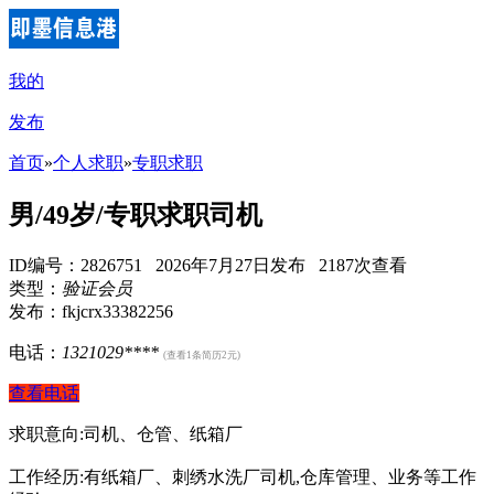
我的
发布
首页
»
个人求职
»
专职求职
男/49岁/专职求职司机
ID编号：2826751 2026年7月27日发布 2187次查看
类型：
验证会员
发布：fkjcrx33382256
电话：
1321029****
(查看1条简历2元)
查看电话
求职意向:司机、仓管、纸箱厂
工作经历:有纸箱厂、刺绣水洗厂司机,仓库管理、业务等工作