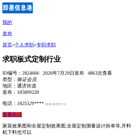
我的
发布
首页
»
个人求职
»
专职求职
求职板式定制行业
ID编号：2824666 2026年7月29日发布 4863次查看
类型：
验证会员
地区：通济街道
发布：185809228
电话：
1825329****
(查看1条简历2元)
查看电话
家装效果图和全屋定制效果图,全屋定制测量设计拆单等,开料
机下料也可以