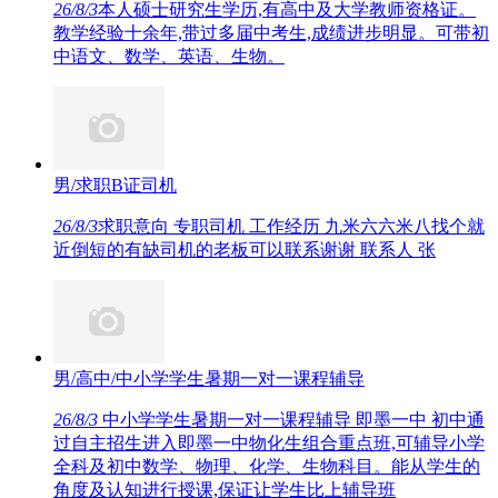
26/8/3
本人硕士研究生学历,有高中及大学教师资格证。
教学经验十余年,带过多届中考生,成绩进步明显。可带初
中语文、数学、英语、生物。
男/求职B证司机
26/8/3
求职意向 专职司机 工作经历 九米六六米八找个就
近倒短的有缺司机的老板可以联系谢谢 联系人 张
男/高中/中小学学生暑期一对一课程辅导
26/8/3
中小学学生暑期一对一课程辅导 即墨一中 初中通
过自主招生进入即墨一中物化生组合重点班,可辅导小学
全科及初中数学、物理、化学、生物科目。能从学生的
角度及认知进行授课,保证让学生比上辅导班