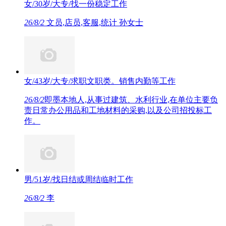
女/30岁/大专/找一份稳定工作
26/8/2
文员,店员,客服,统计 孙女士
女/43岁/大专/求职文职类。销售内勤等工作
26/8/2
即墨本地人,从事过建筑、水利行业,在单位主要负
责日常办公用品和工地材料的采购,以及公司招投标工
作。
男/51岁/找日结或周结临时工作
26/8/2
李