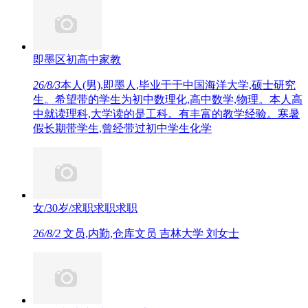
即墨区初高中家教
26/8/3
本人(男),即墨人,毕业于于中国海洋大学,硕士研究
生。希望带的学生为初中数理化,高中数学,物理。本人高
中就读理科,大学读的是工科。有丰富的教学经验。寒暑
假长期带学生,曾经带过初中学生化学
女/30岁/求职求职求职
26/8/2
文员,内勤,仓库文员 吉林大学 刘女士