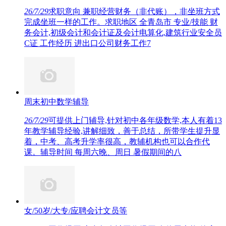
26/7/29
求职意向 兼职经营财务（非代账），非坐班方式
完成坐班一样的工作。求职地区 全青岛市 专业/技能 财
务会计,初级会计和会计证及会计电算化,建筑行业安全员
C证 工作经历 进出口公司财务工作7
周末初中数学辅导
26/7/29
可提供上门辅导,针对初中各年级数学,本人有着13
年教学辅导经验,讲解细致，善于总结，所带学生提升显
着，中考、高考升学率很高，教辅机构也可以合作代
课。辅导时间 每周六晚、周日 暑假期间的八
女/50岁/大专/应聘会计文员等