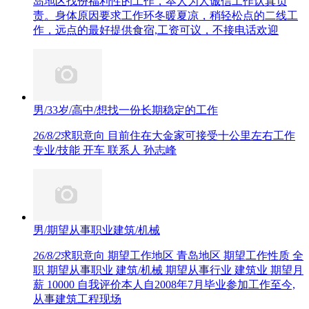
岛地区找份福利性的工作，夲人为人诚信工作认真负
责。身体原因要求工作环冬暖夏凉，稍轻松点的二线工
作，远点的最好提供食宿,工资可议，不接电话欢迎
男/33岁/高中/想找一份长期稳定的工作
26/8/2
求职意向 目前住在大金家可接受十公里左右工作
专业/技能 开车 联系人 孙志峰
男/期望从事职业建筑/机械
26/8/2
求职意向 期望工作地区 青岛地区 期望工作性质 全
职 期望从事职业 建筑/机械 期望从事行业 建筑业 期望月
薪 10000 自我评价本人自2008年7月毕业参加工作至今,
从事建筑工程现场