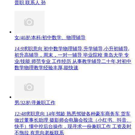
普职 联系人 孙
女/40岁/本科/初中数学、物理辅导
14:9
求职意向 初中数学物理辅导,升学辅导,小升初辅导,
初升高辅导，周末，一对一辅导 毕业院校 青岛大学 专
业/技能 师范专业 工作经历 从事教学辅导二十年,对初中
数学物理教学经验丰厚,能快速
男/32岁/寻兼职工作
12:48
求职意向 14年驾龄 熟悉驾驶各种豪车商务车 货车
做过董事长助理 摄影师会电脑会投流（小红书、抖音、
快手）懂中控后台操作，现寻求一份兼职工作 工资及时
不拖拉 有意向老板联系