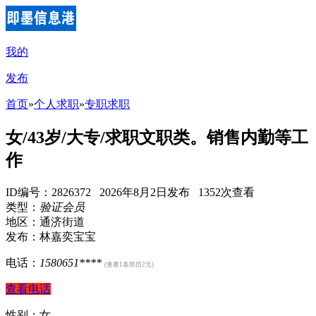
我的
发布
首页
»
个人求职
»
专职求职
女/43岁/大专/求职文职类。销售内勤等工
作
ID编号：2826372 2026年8月2日发布 1352次查看
类型：
验证会员
地区：通济街道
发布：林嘉奕宝宝
电话：
1580651****
(查看1条简历2元)
查看电话
性别：女