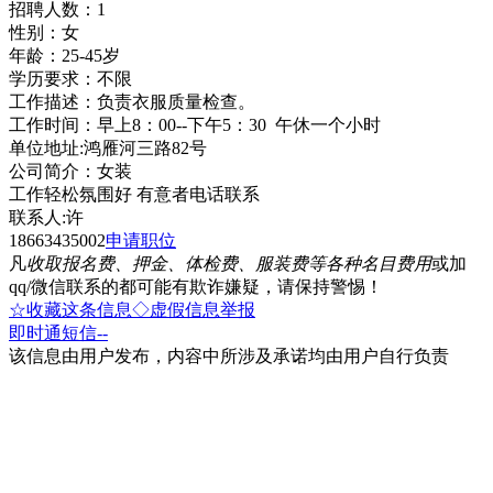
招聘人数：1
性别：女
年龄：25-45岁
学历要求：不限
工作描述：负责衣服质量检查。
工作时间：早上8：00--下午5：30 午休一个小时
单位地址:鸿雁河三路82号
公司简介：女装
工作轻松氛围好 有意者电话联系
联系人:许
18663435002
申请职位
凡
收取报名费、押金、体检费、服装费等各种名目费用
或加
qq/微信联系的都可能有欺诈嫌疑，请保持警惕！
☆收藏这条信息
◇虚假信息举报
即时通
短信
--
该信息由用户发布，内容中所涉及承诺均由用户自行负责