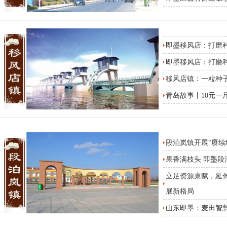
即墨移风店：打磨种
即墨移风店：打磨种
移风店镇：一粒种
青岛故事丨10元一
段泊岚镇开展“赓续
果香满枝头 即墨
立足资源禀赋，延
展新格局
山东即墨：麦田智慧