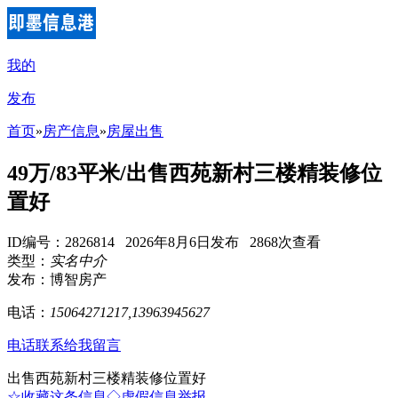
我的
发布
首页
»
房产信息
»
房屋出售
49万/83平米/出售西苑新村三楼精装修位
置好
ID编号：2826814 2026年8月6日发布 2868次查看
类型：
实名中介
发布：博智房产
电话：
15064271217,13963945627
电话联系
给我留言
出售西苑新村三楼精装修位置好
☆收藏这条信息
◇虚假信息举报