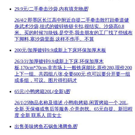
29.9元/二手拳击沙袋,内有填充物
图
26/4/2
即墨区长江高中附近自提二手拳击散打跆拳道健
身武术沙袋,挂式的镀锌铁链卡扣,很结实。沙袋高0.8
米。买的时候70块钱,是空壳,我去朋友的工厂找了些绒布
下脚料,塞沙袋里面,这样不伤手。不算
200元/加厚镀锌9.9成新上下床环保加厚木板
26/3/31
加厚镀锌9.9成新上下床,环保加厚木
板,170cm*70cm,非市场上一般铁床能比,原价280,现价200
上下一组。共四组八张,全要600元,也可以要分开要一组
或多组，可议。图片得扫码才
65元/小鸭烤箱20L(全新)
图
26/1/25
物品名称及描述 小鸭电烤箱,闲置烤箱一个,20L,
全新,无保修或售后等服务,介意勿扰。65元自提。新旧程
度 全新 联系人 田女士
出售美味烤鱼石锅鱼沸腾鱼
图