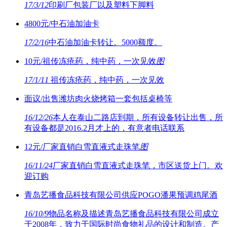
17/3/12
印刷厂包装厂以及塑料下脚料
4800元/中石油加油卡
17/2/16
中石油加油卡转让。5000额度。
10元/祖传冻疮药，纯中药，一次见效
图
17/1/11
祖传冻疮药，纯中药，一次见效
面议/出售潍坊肉火烧烤箱一套包括桌椅等
16/12/26
本人在泰山二路店到期，所有设备转让出售，所
有设备都是2016.2月才上的，有意者电话联系
12元/厂家直销白雪直液式走珠笔
图
16/11/24
厂家直销白雪直液式走珠笔，市区送货上门。欢
迎订购
青岛艺播食品科技有限公司供应POGO潘果预调鸡尾酒
16/10/9
物品名称及描述青岛艺播食品科技有限公司成立
于2008年，致力于国际时尚食物礼品的设计和制造。产