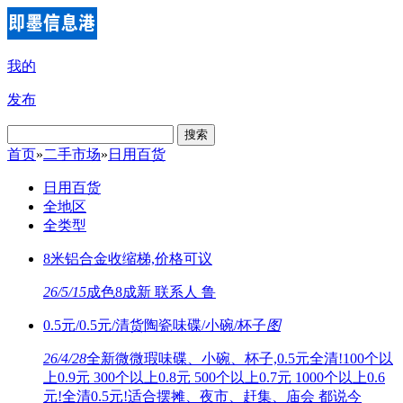
我的
发布
搜索
首页
»
二手市场
»
日用百货
日用百货
全地区
全类型
8米铝合金收缩梯,价格可议
26/5/15
成色8成新 联系人 鲁
0.5元/0.5元/清货陶瓷味碟/小碗/杯子
图
26/4/28
全新微微瑕味碟、小碗、杯子,0.5元全清!100个以
上0.9元 300个以上0.8元 500个以上0.7元 1000个以上0.6
元!全清0.5元!适合摆摊、夜市、赶集、庙会 都说今