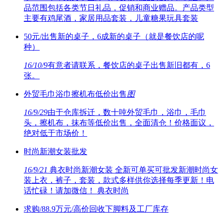
品范围包括各类节日礼品，促销和商业赠品。产品类型
主要有鸡尾酒，家居用品套装，儿童糖果玩具套装
50元/出售新的桌子，6成新的桌子（就是餐饮店的呢
种）
16/10/9
有意者请联系，餐饮店的桌子出售新旧都有，6
张。
外贸毛巾浴巾擦机布低价出售
图
16/9/29
由于仓库拆迁，数十吨外贸毛巾，浴巾，毛巾
头，擦机布，抹布等低价出售，全面清仓！价格面议，
绝对低于市场价！
时尚新潮女装批发
16/9/21
典衣时尚新潮女装 全新可单买可批发新潮时尚女
装上衣，裤子，套装，款式多样供你选择每季更新！电
话忙碌！请加微信！ 典衣时尚
求购/88.9万元/高价回收下脚料及工厂库存