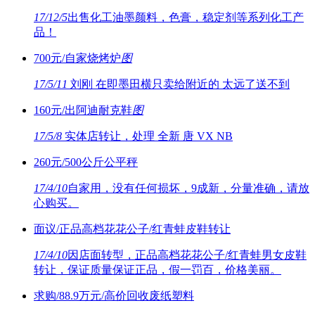
17/12/5
出售化工油墨颜料，色膏，稳定剂等系列化工产
品！
700元/自家烧烤炉
图
17/5/11
刘刚 在即墨田横只卖给附近的 太远了送不到
160元/出阿迪耐克鞋
图
17/5/8
实体店转让，处理 全新 唐 VX NB
260元/500公斤公平秤
17/4/10
自家用，没有任何损坏，9成新，分量准确，请放
心购买。
面议/正品高档花花公子/红青蛙皮鞋转让
17/4/10
因店面转型，正品高档花花公子/红青蛙男女皮鞋
转让，保证质量保证正品，假一罚百，价格美丽。
求购/88.9万元/高价回收废纸塑料