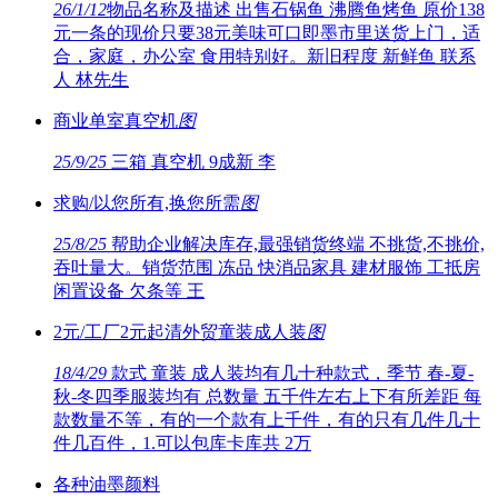
26/1/12
物品名称及描述 出售石锅鱼 沸腾鱼烤鱼 原价138
元一条的现价只要38元美味可口即墨市里送货上门，适
合，家庭，办公室 食用特别好。新旧程度 新鲜鱼 联系
人 林先生
商业单室真空机
图
25/9/25
三箱 真空机 9成新 李
求购/以您所有,换您所需
图
25/8/25
帮助企业解决库存,最强销货终端 不挑货,不挑价,
吞吐量大。销货范围 冻品 快消品家具 建材服饰 工抵房
闲置设备 欠条等 王
2元/工厂2元起清外贸童装成人装
图
18/4/29
款式 童装 成人装均有几十种款式，季节 春-夏-
秋-冬四季服装均有 总数量 五千件左右上下有所差距 每
款数量不等，有的一个款有上千件，有的只有几件几十
件几百件，1.可以包库卡库共 2万
各种油墨颜料