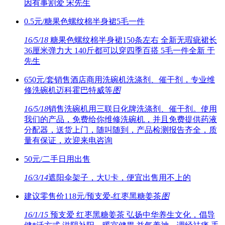
因有事割爱 宋先生
0.5元/糖果色螺纹棉半身裙5毛一件
16/5/18
糖果色螺纹棉半身裙150条左右 全新无瑕疵裙长
36厘米弹力大 140斤都可以穿四季百搭 5毛一件全新 于
先生
650元/套销售酒店商用洗碗机洗涤剂、催干剂，专业维
修洗碗机迈科霍巴特威等
图
16/5/18
销售洗碗机用三联日化牌洗涤剂、催干剂。使用
我们的产品，免费给你维修洗碗机，并且免费提供药液
分配器，送货上门，随叫随到，产品检测报告齐全，质
量有保证，欢迎来电咨询
50元/二手日用出售
16/3/14
遮阳伞架子，大U卡，便宜出售用不上的
建议零售价118元/预支爱-红枣黑糖姜茶
图
16/1/15
预支爱 红枣黑糖姜茶 弘扬中华养生文化，倡导