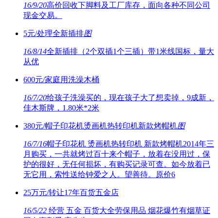
16/9/20
高价回收下脚料及工厂库存，面向各种不同公司
现金交易。
5元/处理全新插排
图
16/8/14
全新插排（2个双插1个三插）带1米线国标，量大
从优
600元/家庭用洗澡木桶
16/7/20
给孩子洗澡买的，现在孩子大了想卖掉，9成新，
佳木斯牌，1.80米*2米
380元/帽子印花机烫画机热转印机新款烤帽机
图
16/7/16
帽子印花机 烫画机热转印机 新款烤帽机2014年三
月购买，一共就烤过百十来个帽子，放着在没用过，保
护的很好，无任何损坏，有购买记录可查。如今放着已
无它用，索性送给钟爱之人。望善待。原价6
25万元/转让17年百货五金店
16/5/22
经营 五金 百货大全劳保用品 烟花爆竹有烟草证