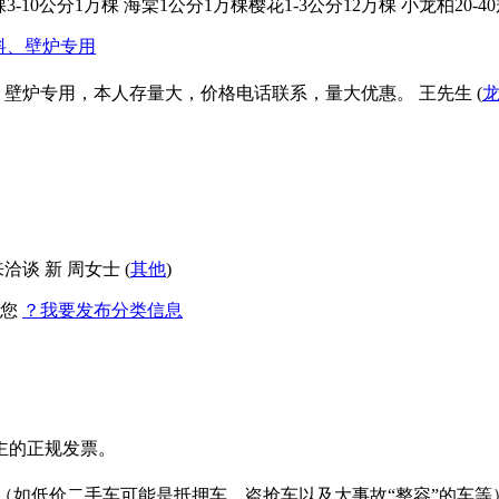
分10万棵3-10公分1万棵 海棠1公分1万棵樱花1-3公分12万棵 小龙柏20-
料、壁炉专用
壁炉专用，本人存量大，价格电话联系，量大优惠。 王先生 (
谈 新 周女士 (
其他
)
找您
？我要发布分类信息
主的正规发票。
。
（如低价二手车可能是抵押车、盗抢车以及大事故“整容”的车等