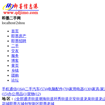
即墨二手网
localhost/2shou
首页
即墨房产
即墨招聘
二手
交友
服务
博客
黄页
乡镇
团购
论坛
手机通信
(164)
二手汽车
(574)
电脑配件
(70)
家用电器
(130)
家具/家
(15)
办公用品
(1)
宠物
(12)
地 区：
√全部
通济街道
潮海街道
环秀街道
北安街道
龙泉街道
龙
花城
即墨古城
创智新区
即墨老城