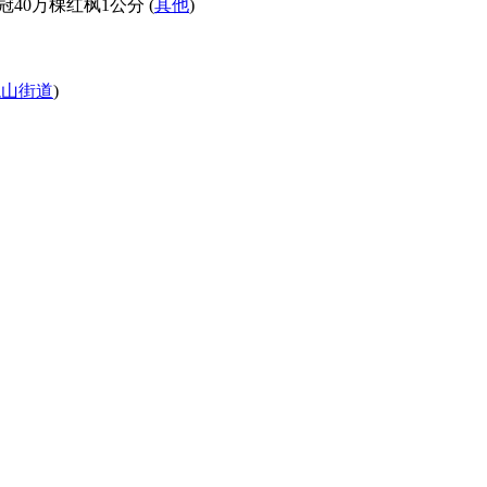
40冠40万棵红枫1公分 (
其他
)
龙山街道
)
）