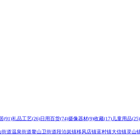
居
(91)
礼品工艺
(26)
日用百货
(74)
摄像器材
(9)
收藏
(17)
儿童用品
(25)
山街道
温泉街道
鳌山卫街道
段泊岚镇
移风店镇
蓝村镇
大信镇
灵山