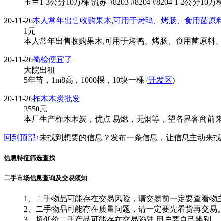
玉兰1-3公分10万棵 流苏 #8203 #8204 #8204 1-2公
20-11-26
本人常年出售收购果木,可用于烤鸭、烤肠、食用菌原
1
元
本人常年出售收购果木,可用于烤鸭、烤肠、食用菌原料、
20-11-26
蜀桧便宜了
大院出租
5年苗，1m8高，1000棵，10块一棵 (
开发区
)
20-11-26
柞木木炭批发
3550
元
本厂生产柞木木炭，优点 易燃，无烟等，望各界客商前来洽
回到顶部↑
未找到想要的信息？发布一条信息，让信息主动来
信息特征筛选查找
二手市场信息查询及交易须知
1、二手物品可能存在交易风险，请交易前一定要查看物
2、二手物品可能存在质量问题，请一定要先看货再交易
3、超低价二手产品可能存在交易陷阱,用户要自己辨别。