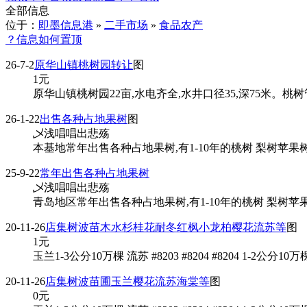
全部信息
位于：
即墨信息港
»
二手市场
»
食品农产
？信息如何置顶
26-7-2
原华山镇桃树园转让
图
1
元
原华山镇桃树园22亩,水电齐全,水井口径35,深75米。桃
26-1-22
出售各种占地果树
图
乄浅唱唱出悲殇
本基地常年出售各种占地果树,有1-10年的桃树 梨树苹果树
25-9-22
常年出售各种占地果树
乄浅唱唱出悲殇
青岛地区常年出售各种占地果树,有1-10年的桃树 梨树苹果
20-11-26
店集树波苗木水杉桂花耐冬红枫小龙柏樱花流苏等
图
1
元
玉兰1-3公分10万棵 流苏 #8203 #8204 #8204 1-2公
20-11-26
店集树波苗圃玉兰樱花流苏海棠等
图
0
元