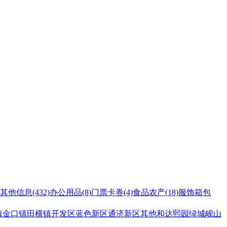
其他信息
(432)
办公用品
(8)
门票卡券
(4)
食品农产
(18)
服饰箱包
镇
金口镇
田横镇
开发区
蓝色新区
通济新区
其他
和达熙园
绿城岘山