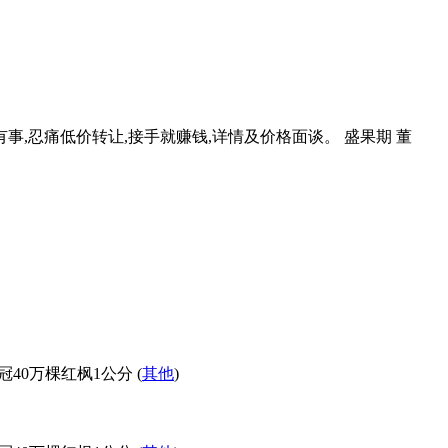
中有事,忍痛低价转让,接手就赚钱,详情及价格面谈。 盛果期 董
40冠40万棵红枫1公分 (
其他
)