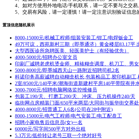
4、如对方使用外地电话/手机联系，请一定不要与之交易
5、交易有风险，请一定谨慎！请一定注意识别验证信息
置顶信息随机展示
8000-15000元/机械工程师/组装安装工/钳工/电焊钣金工
49万可议，西苑新村三期（即墨通济）黄金楼层83.17平 
大型西医诊所急聘医美、轻医美护士（有经验优先）
4000-5000元/招聘办公室文员
印刷厂诚聘老虎机烫金师、精裱糊盒调度、机刀工、男女
5000-8000元/即墨城西天山一路附近招聘司机2名
科诺印务高薪诚聘自动糊盒机长,包装检品工,胶印机副工,
2室/8500元/140平米/潮海街道新建村平房140平带院有井
3000-7000元/招聘电脑网络监控维修员
包装工190/天、打磨工200/天、冲床、压力机操作240/天
临街网点房精装门面/650平米两层/大同街与振华街交界处
4000-8000元/招普通工人6名(公司在28中附近)
8000-15000元/电气工程师/电气安装工/电工配盘工
招聘小家电售后信息员(女)一名
60000元/写字间500平方对外出租
5.3万元/低价转让老号三联一个绝对好号