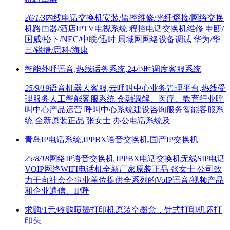
26/1/3
内线电话交换机安装/监控维修/光纤熔接/网络交换
机路由器/酒店IPTV电视系统 程控电话交换机维修 申瓯/
国威/松下/NEC/中联/迅时 局域网网络设备调试 华为/华
三/锐捷/思科/海康
智能外呼语音,热线话务系统,24小时调度客服系统
25/9/19
语音机器人客服,云呼叫中心业务管理平台,热线受
理服务人工智能客服系统 金融调解、医疗、教育行业呼
叫中心产品运营 呼叫中心系统建设咨询服务智能客服系
统 全新原装正品 张女士 办公电话系统及
青岛IP电话系统,IPPBX语音交换机,国产IP交换机
25/8/18
网络IP语音交换机 IPPBX电话交换机无线SIP电话
VOIP网络WIFI电话机全新厂家原装正品 张女士 公司致
力于向社会企事业单位提供全系列的VoIP语音/视频产品
和企业通信、IP呼
求购/1元/收购喷墨打印机原装空墨盒，针式打印机坏打
印头