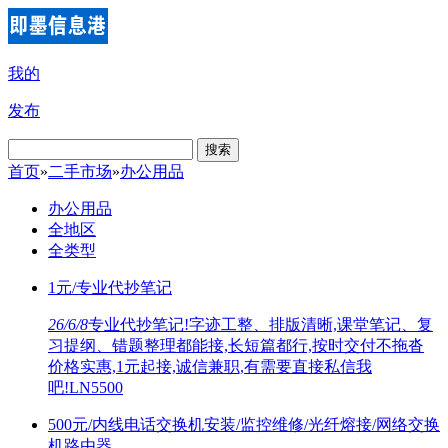
我的
发布
搜索
首页
»
二手市场
»
办公用品
办公用品
全地区
全类型
1元/专业代抄笔记
26/6/8
专业代抄笔记!字迹工整、排版清晰,课堂笔记、复
习提纲、错题整理都能接,长短篇都行,按时交付不拖沓
价格实惠,1元起接,诚信兼职,有需要直接私信我
吧!LN5500
500元/内线电话交换机安装/监控维修/光纤熔接/网络交换
机路由器