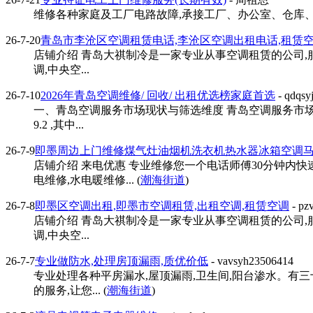
维修各种家庭及工厂电路故障,承接工厂、办公室、仓库、门
26-7-20
青岛市李沧区空调租赁电话,李沧区空调出租电话,租赁
店铺介绍 青岛大祺制冷是一家专业从事空调租赁的公司,服
调,中央空...
26-7-10
2026年青岛空调维修/ 回收/ 出租优选榜家庭首选
- qdqsy
一、青岛空调服务市场现状与筛选维度 青岛空调服务市场
9.2 ,其中...
26-7-9
即墨周边上门维修煤气灶油烟机洗衣机热水器冰箱空调
店铺介绍 来电优惠 专业维修您一个电话师傅30分钟内
电维修,水电暖维修... (
潮海街道
)
26-7-8
即墨区空调出租,即墨市空调租赁,出租空调,租赁空调
- pz
店铺介绍 青岛大祺制冷是一家专业从事空调租赁的公司,服
调,中央空...
26-7-7
专业做防水,处理房顶漏雨,质优价低
- vavsyh23506414
专业处理各种平房漏水,屋顶漏雨,卫生间,阳台渗水。有三
的服务,让您... (
潮海街道
)