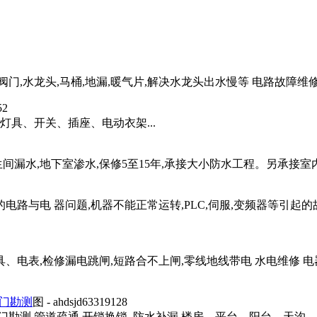
阀门,水龙头,马桶,地漏,暖气片,解决水龙头出水慢等 电路故障维修,
52
具、开关、插座、电动衣架...
生间漏水,地下室渗水,保修5至15年,承接大小防水工程。另承接室
电路与电 器问题,机器不能正常运转,PLC,伺服,变频器等引
、电表,检修漏电跳闸,短路合不上闸,零线地线带电 水电维修 电
上门勘测
图
- ahdsjd63319128
门勘测.管道疏通.开锁换锁. 防水补漏 楼房。平台。阳台。天沟