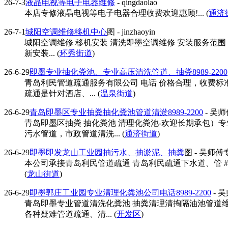
26-7-3
液晶电视等电子电器维修
- qingdaolao
本店专修液晶电视等电子电器合理收费欢迎惠顾!... (
通济
26-7-1
城阳空调维修移机中心
图
- jinzhaoyin
城阳空调维修 移机安装 清洗即墨空调维修 安装服务范围 
新安装... (
环秀街道
)
26-6-29
即墨专业抽化粪池、专业高压清洗管道、抽粪8989-2200
青岛利民管道疏通服务有限公司 电话 价格合理，收费标
疏通是针对酒店、... (
温泉街道
)
26-6-29
青岛即墨区专业抽粪抽化粪池管道清淤8989-2200
- 吴
青岛即墨区抽粪 抽化粪池 清理化粪池-欢迎长期承包
污水管道，市政管道清洗... (
通济街道
)
26-6-29
即墨即发龙山工业园抽污水、抽淤泥、抽粪
图
- 吴师傅
本公司承接青岛利民管道疏通 青岛利民疏通下水道、管 #82
(
龙山街道
)
26-6-29
即墨郭庄工业园专业清理化粪池公司电话8989-2200
- 
青岛即墨专业管道清洗化粪池 抽粪清理清掏隔油池管道
各种疑难管道疏通、清... (
开发区
)