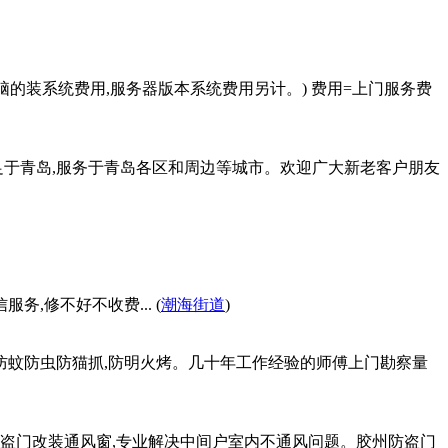
台电脑的装系统费用,服务器版本系统费用另计。) 费用=上门服务费
立足于青岛,服务于青岛各区和周边等城市。欢迎广大新老客户朋友
务,修不好不收费... (
潮海街道
)
,防蚊防虫防猫抓,防明火烤。几十年工作经验的师傅上门勘察量
盗门改装通风窗,专业解决中间户室内不通风问题。胶州防盗门