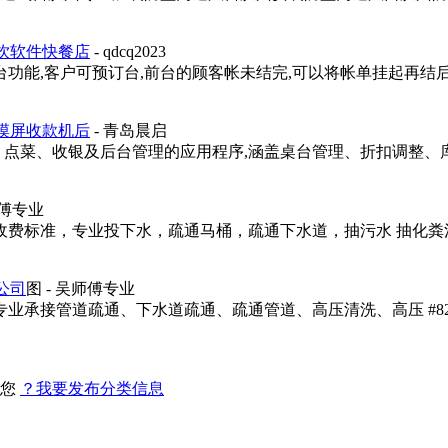
饮软件快餐店
- qdcq2023
台功能,客户可预订台,前台的顾客帐未结完,可以将帐单挂起再结
摸屏收款机后
- 青岛晨启
、点菜、收银及后台管理的应用程序,涵盖桌台管理、折扣调整、
师傅专业
收费标准，专业投下水，疏通马桶，疏通下水道，抽污水 抽化粪池
公司
图
- 吴师傅专业
接管道疏通、下水道疏通、疏通管道、高压清洗、高压 #8203 #
找您
？我要发布分类信息