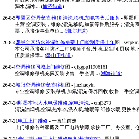
漏水,漏水... (
通济街道
)
26-8-5
即墨区空调安装,维修,清洗,移机,加氟等售后服务
- 即墨
主营 空调安装，维修,清洗,移机,加氟等售后服务；清
票，承接企事业单位... (
潮海街道
)
26-8-4
即墨全区防水补漏维修免费上门检测质保十年
图
- svfpkm
本公司承接各种防水工程!楼顶平台,外墙,卫生间,厨房,
伍质量保障... (
鳌山卫街道
)
26-8-4
空调维修同城上门维修
图
- qfggpp11906161
空调维修移机充氟安装收售二手空调... (
潮海街道
)
26-8-3
城阳空调维修安装移机
图
- jinzhaoyin
专业空调维修 安装移机 加氟清洗 保养回收 收售二手空调
26-7-24
即墨本地人水电暖维修,家电清洗,
- emj3273
清洗油烟机,空调,热水器,洗衣机,地暖等 维修水暖,更换各种
26-7-21
电工上门维修
- 一直往前走
上门维修各种家庭及工厂电路故障,承接工厂、办公室、仓库
26-7-21
专业持证电工上门维修服务(长期有效)
- 周祖恩