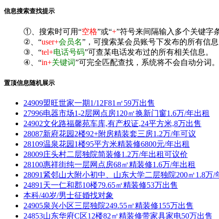
信息搜索查找提示
①、搜索时可用“
空格
”或“
+
”符号来间隔输入多个关键字
②、“
user+
会员名
”，可搜索某会员账号下发布的所有信息
③、“
tel+
电话号码
”可查某电话发布过的所有相关信息。
④、“
in+
关键词
”可完全匹配查找，系统将不会自动分词。^
置顶信息随机展示
24909盟旺世家一期1/12F81㎡59万出售
27996电器市场1-2层网点房120㎡换新门窗1.6万/年出租
24902文化路福馨苑车库,有产权证,24平方米,8万出售
28087新府花园2楼92+附房精装套三房1.2万/年可议
28109温泉花园1楼95平方米精装修6800元/年出租
28009庄头村二层独院简装修1.2万/年出租可议价
28100惠祥街纯一层网点房68㎡精装修1.6万/年出租
28091紧邻山大附小初中、山东大学二层独院200㎡1.8万/
24891天一仁和郡10楼79.65㎡精装修53万出售
本科/40岁/男士征婚找对象
24905泉兴小区三层独院249.55㎡精装修155万出售
24853山东华府C区12楼82㎡精装修带家具家电50万出售