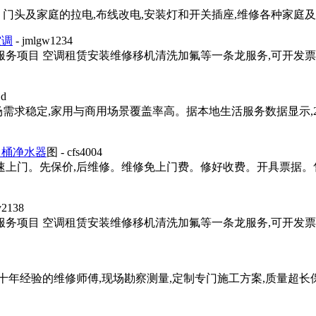
头及家庭的拉电,布线改电,安装灯和开关插座,维修各种家庭及工厂
空调
- jmlgw1234
务项目 空调租赁安装维修移机清洗加氟等一条龙服务,可开发票,现
jd
需求稳定,家用与商用场景覆盖率高。据本地生活服务数据显示,2
马桶净水器
图
- cfs4004
快速上门。先保价,后维修。维修免上门费。修好收费。开具票据
v2138
务项目 空调租赁安装维修移机清洗加氟等一条龙服务,可开发票,现
十年经验的维修师傅,现场勘察测量,定制专门施工方案,质量超长