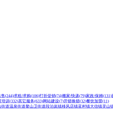
出售
(244)
求租/求购
(106)
打折促销
(74)
搬家/快递
(79)
家政/保姆
(131)
育培训
(332)
其它服务
(633)
网站建设
(7)
开锁换锁
(32)
餐饮加盟
(11)
山街道
温泉街道
鳌山卫街道
段泊岚镇
移风店镇
蓝村镇
大信镇
灵山