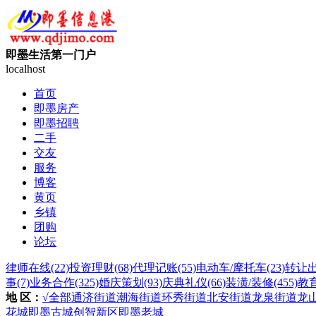
即墨生活第一门户
localhost
首页
即墨房产
即墨招聘
二手
交友
服务
博客
黄页
乡镇
团购
论坛
律师在线
(22)
投资理财
(68)
代理记账
(55)
电动车/摩托车
(23)
转让
事
(7)
业务合作
(325)
婚庆策划
(93)
庆典礼仪
(66)
装潢/装修
(455)
教
地 区：
√全部
通济街道
潮海街道
环秀街道
北安街道
龙泉街道
龙
花城
即墨古城
创智新区
即墨老城