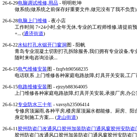
26-6-29
电脑调试维修,用品
- 明明乾坤
做系统(做系统之前保存好重要文件,做完没有了我不负责),调
26-6-28
电脑上门维修
- 夜小店
工作时间 7×24小时,全年无休,专业的工程师维修,请提
+... (
通济街道
)
26-6-22
水钻打孔水锯开门窗洞
图
- 阳帆
青岛专业混凝土切割打孔拆除服务,我们拥有专业设备,专
随时来电咨询洽谈...
26-6-15
电气维修安装
图
- fzqfvh90568235
电话联系 上门维修各种家庭电路故障,灯具开关安装,工厂设
26-6-15
电路维修安装
图
- ejrzyb88364005
上门维修各种家庭电路故障,灯具开关安装,承接厂房,办公室及门
26-6-12
专业防水三十年
- vavsyh23506414
专修房顶漏雨,各种平房,楼房屋顶漏水都能修。厨房、阳
身定制施工方案,... (
龙山街道
)
26-6-11
胶州防盗门改通风口胶州加装防盗门通风窗胶州安防盗
胶州防盗门改通风口胶州加装防盗门通风窗胶州安防盗门