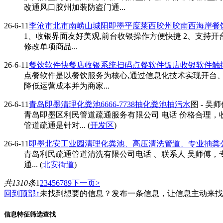
改通风口胶州加装防盗门通...
26-6-11
李沧市北市南崂山城阳即墨平度莱西胶州胶南西海岸餐
1、收银界面友好美观,前台收银操作方便快捷 2、支持开
修改单项商品...
26-6-11
餐饮软件快餐店收银系统扫码点餐软件饭店收银软件触
点餐软件是以餐饮服务为核心,通过信息化技术实现开台
降低运营成本并为商家...
26-6-11
青岛即墨清理化粪池6666-7738抽化粪池抽污水
图
- 吴
青岛即墨区利民管道疏通服务有限公司 电话 价格合理，
管道疏通是针对... (
开发区
)
26-6-11
即墨北安工业园清理化粪池、高压清洗管道、专业抽粪
青岛利民疏通管道清洗有限公司电话 、联系人 吴师傅，专业承
通... (
北安街道
)
共1310条
1
2
3
4
5
6
7
8
9
下一页>
回到顶部↑
未找到想要的信息？发布一条信息，让信息主动来
信息特征筛选查找