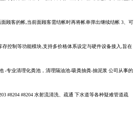
后面顾客的帐,当前面顾客需结帐时再将帐单弹出继续结帐 3、可
库存控制等功能模块,支持多价格体系设定与硬件设备接入,旨在
 -专业清理化粪池，清理隔油池-吸粪抽粪-抽泥浆 公司从事的
8204 #8204 水射流清洗、疏通 下水道等各种疑难管道疏