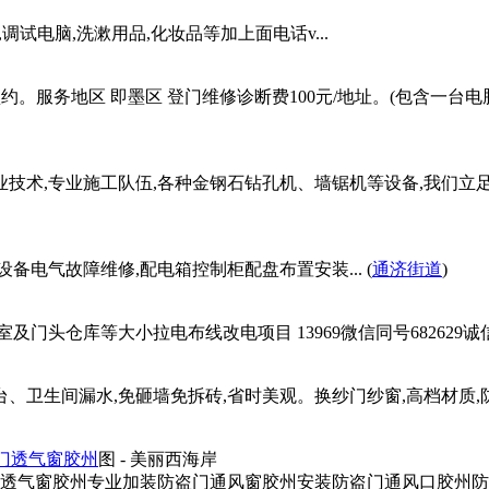
试电脑,洗漱用品,化妆品等加上面电话v...
前预约。服务地区 即墨区 登门维修诊断费100元/地址。(包含一
业技术,专业施工队伍,各种金钢石钻孔机、墙锯机等设备,我们
备电气故障维修,配电箱控制柜配盘布置安装... (
通济街道
)
头仓库等大小拉电布线改电项目 13969微信同号682629诚信服
台、卫生间漏水,免砸墙免拆砖,省时美观。换纱门纱窗,高档材质
门透气窗胶州
图
- 美丽西海岸
透气窗胶州专业加装防盗门通风窗胶州安装防盗门通风口胶州防