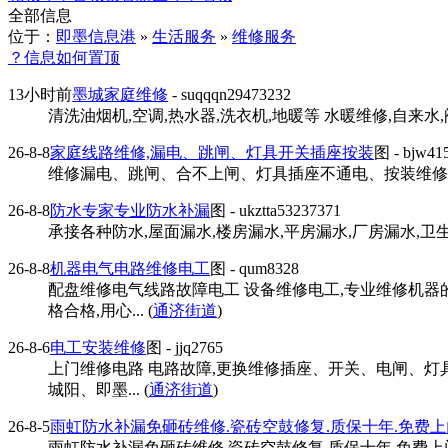
全部信息
位于：
即墨信息港
»
生活服务
»
维修服务
？信息如何置顶
13小时前
墨城家庭维修
- suqqqn29473232
清洗油烟机,空调,热水器,洗衣机,地暖等 水暖维修,自来水,
26-8-8
家庭线路维修,漏电、跳闸、灯具开关插座按装
图
- bjw41
维修漏电、跳闸、合不上闸、灯具插座不通电、按装维修灯
26-8-8
防水专家专业防水补漏
图
- ukztta53237371
承接各种防水,屋面漏水,楼房漏水,平房漏水,厂房漏水,卫
26-8-8
机器电气电路维修电工
图
- qum8328
配盘维修电气线路故障电工 设备维修电工,专业维修机器的
格合格,用心... (
通济街道
)
26-8-6
电工安装维修
图
- jjq2765
上门维修电路 电路故障,更换维修插座、开关、电闸、灯具
城阳、即墨... (
通济街道
)
26-8-5
雨虹防水补漏免砸砖维修.瓷砖空鼓修复.质保十年.免费
雨虹防水补漏免砸砖维修.瓷砖空鼓修复.质保十年.免费上