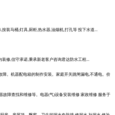
按装马桶,灯具,厨柜,热水器,油烟机,打孔等 投下水道...
内装修,信守承诺,秉承新老客户咨询君达防水工程...
起的故障。机器配电箱的制作安装。家庭开关跳闸漏电,不通电。价
器故障查找和维修等。电器(气)设备安装维修 家政维修 服务于
。厨房。房屋顶。飘窗。卫生间漏水免敲墙,修漏水,补漏水,修补