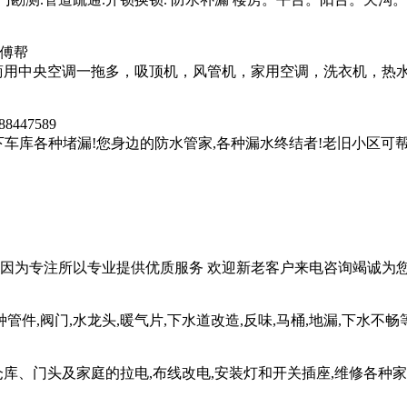
师傅帮
洗 商用中央空调一拖多，吸顶机，风管机，家用空调，洗衣机，热
88447589
地下车库各种堵漏!您身边的防水管家,各种漏水终结者!老旧小区可
因为专注所以专业提供优质服务 欢迎新老客户来电咨询竭诚为您服务
管件,阀门,水龙头,暖气片,下水道改造,反味,马桶,地漏,下水不畅等 
、门头及家庭的拉电,布线改电,安装灯和开关插座,维修各种家庭及