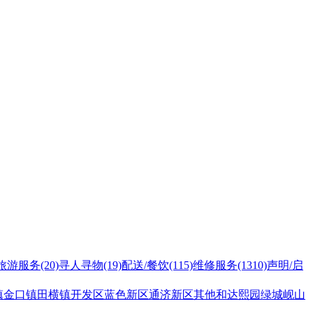
旅游服务
(20)
寻人寻物
(19)
配送/餐饮
(115)
维修服务
(1310)
声明/启
镇
金口镇
田横镇
开发区
蓝色新区
通济新区
其他
和达熙园
绿城岘山