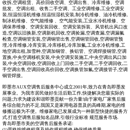
收拆,空调租赁、高价回收空调、空调出售、冷库维修、空调
批发、空调出租、收售二手空调、工业空调维修,工业空调安
装,恒温恒湿机维修,恒温恒湿机安装,制冷机维修、油冷机维修,
制冰机维修、空气能维修 、空气能安装,工业水冷机维修、空
调保养维修、空调安装回收、空调安装拆装、风管机出风口改
造,空调以旧换新,空调新机回收,空调捡漏,空调查漏,空调漏氟
检查,空调铜管安装,空调铜管出售,空调铜管回收,空调铜管预
埋,冷库维修,冷库安装,冷库移机,冷库加氟,工业水冷机维修,工
地空调出租,加雪种,空调加铜管、换铝管、空调焊接铜管,空调
置换,中央空调移机安装,中央空调安装施工,中央空调出风口加
装,中央空调回收,空调回收上门回收二手空调,二手空调回收,二
手空调出售,空调回收高价回收,空调换管加氟,空调接管子,空调
铜管焊接。
即墨市AUX空调售后服务中心成立2001年,致力在青岛即墨发
展事业。为我市居民做好生活后勤工作,快捷解决您最实际的
问题;力求为建设和谐即墨贡献一份力量!由于家电厂家售后服
务综合能力的不足,我国又是家用电器普及的高峰期,家电的维
修搬运极为不便。维修家电已发展成为一种新型快捷的服务方
式.打造空调售后服知名品牌,引领行业标准 规范服务市场.
青岛即墨市美的空调售后服务承诺:
(1)严格按维修程序及操作规程维修,确保维修质量。