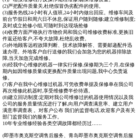
(2)严把配件质量关,杜绝假冒伪劣配件的使用。
(3)服务热线24小时有人值班,24小时内做出回应。维修车间及
前台节假日和周六日不休息,保证用户随到随修;建立维修制度;
及时成立抢修小组,可随时到达现场抢修
(4)收费方面严格执行市物价局和我公司维修收费标准,更换旧
件返还给客户,不夸大故障,杜绝乱收费。
(5)外地顾客远程故障判断、技术故障解答、需要邮递配件迅
速办理。外地客户自行送修的我们会加急为您的机器排除故
障,当天加急完成维修。
(6)经我中心维修的机器一律实行保修,保修期为三个月,在保修
期内如因维修质量或更换配件质量出现问题,我中心负责返
修。
(7)客户在我中心维修过机器,可凭收费单据及保修单在我公司
再次维修此机器时,享受维修费半价待遇。
(8)建立回访制度:定期对我公司维修过的机器使用情况以及我
公司的服务质量情况进行了解,向用户调查满意率、建立用户
满意率调查表 。对客户公布 我们的监督电话,欢迎客户及有关
部门监督我们的服务工作。
10年专业维修经验各类空调故障都经历过……
(即墨市奥克斯空调售后服务、青岛即墨市奥克斯空调售后服