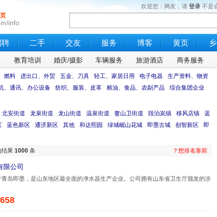
欢迎您：网友，请
登录
不是
页
m/info
招聘
二手
交友
服务
博客
黄页
乡
乐
教育培训
婚庆/摄影
车辆服务
旅游酒店
商务服务
、燃料
进出口、外贸
五金、刀具
轻工、家居日用
电子电器
生产资料、物资
机、通讯、办公设备
纺织、服装、皮革
粮油、食品、农副产品
综合集团企业
北安街道
龙泉街道
龙山街道
温泉街道
鳌山卫街道
段泊岚镇
移风店镇
蓝
区
蓝色新区
通济新区
其他
和达熙园
绿城岘山花城
即墨古城
创智新区
即
的结果
1000
条
？想排名靠前
有限公司
于青岛即墨，是山东地区最全面的净水器生产企业。公司拥有山东省卫生厅颁发的涉
658