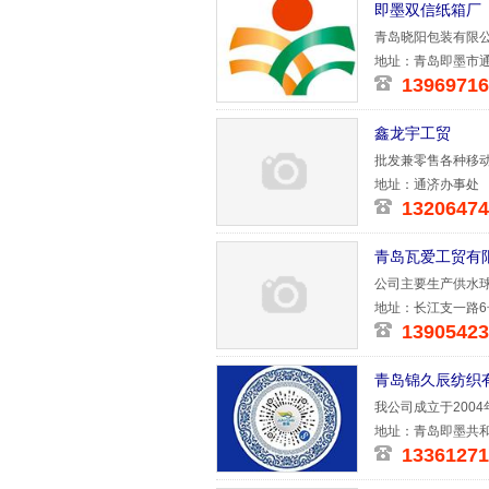
即墨双信纸箱厂
青岛晓阳包装有限公
的信誉和
地址：青岛即墨市
13969716
鑫龙宇工贸
批发兼零售各种移动
雷达、中控锁
地址：通济办事处
13206474
青岛瓦爱工贸有
公司主要生产供水
地址：长江支一路6
13905423
青岛锦久辰纺织
我公司成立于200
设备，产品
地址：青岛即墨共
13361271