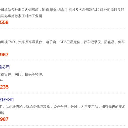
司承做各种出口内销纸箱，彩箱,彩盒,纸盒,手提袋及各种纸制品印刷.公司愿以良好
通济办事处孙家庄村南工业园
558
可视EVD，汽车原车导航仪、电子狗、GPS卫星定位、行车记录仪、防盗器、倒车
967
限公司
球铁管件、阀门、接头等铸件。
号
235
有限公司
4年，以化纤涤纶，锦纶高低弹加捻，染色合股，分纱，为主要产品，拥有先进的技术
和路
987