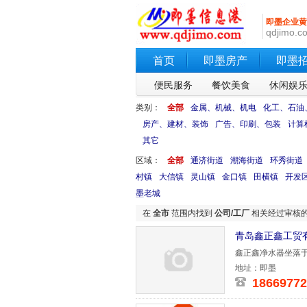
即墨企业黄
qdjimo.co
首页
即墨房产
即墨
便民服务
餐饮美食
休闲娱
类别：
全部
金属、机械、机电
化工、石油
房产、建材、装饰
广告、印刷、包装
计算
其它
区域：
全部
通济街道
潮海街道
环秀街道
村镇
大信镇
灵山镇
金口镇
田横镇
开发
墨老城
在
全市
范围内找到
公司/工厂
相关经过审核
青岛鑫正鑫工贸
鑫正鑫净水器坐落
水生产批件
地址：即墨
18669772