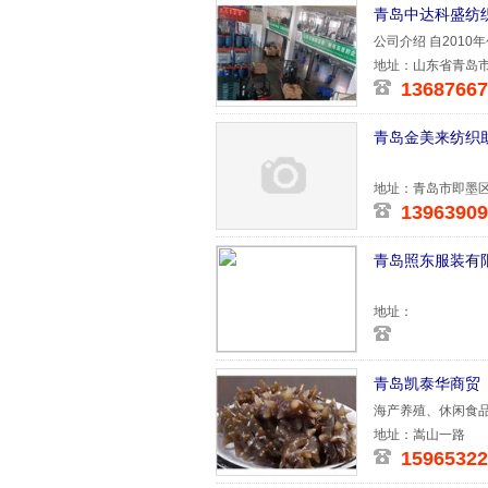
青岛中达科盛纺
公司介绍 自201
务实、专
地址：山东省青岛市
13687667
青岛金美来纺织
地址：青岛市即墨区
13963909
青岛照东服装有
地址：
青岛凯泰华商贸
海产养殖、休闲食
地址：嵩山一路
15965322