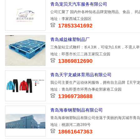
青岛宠贝天汽车服务有限公司
公司汇聚了 国内外各种知名品牌宠物用品、食品 、药品
由国内外
地址：李家西城工业园区
17853341692
青岛咸益橡塑制品厂
三角架站立式鞭杆：长4.3米，可缩为1.6米，不需人
长：4.3米
地址：即墨市长江二路王家院工业园
13869812690
青岛天宇龙威体育用品有限公司
我公司主要生产运动休闲服饰，拥有自主品牌【天宇
计风格，
地址：青岛即墨市环秀办事处郭家巷工业园
13969738688
青岛海泰钢塑制品有限公司
青岛海泰钢塑制品有限公司坐落于美丽的海滨城市青岛
出、吸塑
地址：桃源河二路289号
18661647363