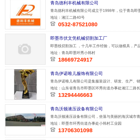
青岛德利丰机械有限公司
青岛德利丰机械有限公司成立于1998年，位于青岛
力于研发、
地址：湘江二路40号
0532-87521080
即墨市伏文凭机械切割加工厂
即墨线切割加工 ，十几年工作经验，可以做模具，产
地址：青岛即墨环秀小韩村
18669724917
青岛伊诺唯儿服饰有限公司
青岛伊诺唯儿有限公司是集服装设计、研发、生产、
大的供应链
地址：山东省青岛市即墨区环秀街道办事处湘江二路长
13294446663
青岛沃顿液压设备有限公司
青岛沃顿液压设备有限公司，坐落与美丽的海滨城市
统、攻丝机床
地址：即墨市环秀街道办事处小韩村工业园
13706301098