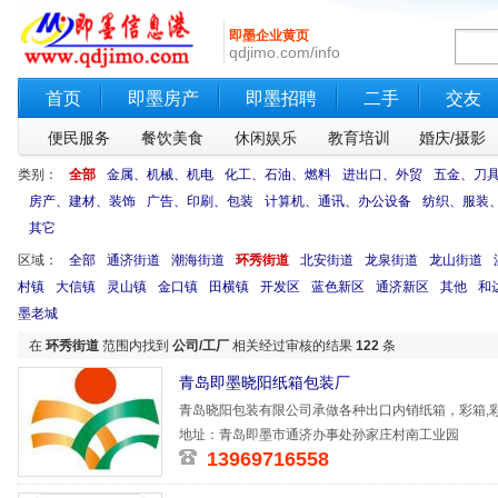
即墨企业黄页
qdjimo.com/info
首页
即墨房产
即墨招聘
二手
交友
便民服务
餐饮美食
休闲娱乐
教育培训
婚庆/摄影
类别：
全部
金属、机械、机电
化工、石油、燃料
进出口、外贸
五金、刀
房产、建材、装饰
广告、印刷、包装
计算机、通讯、办公设备
纺织、服装
其它
区域：
全部
通济街道
潮海街道
环秀街道
北安街道
龙泉街道
龙山街道
村镇
大信镇
灵山镇
金口镇
田横镇
开发区
蓝色新区
通济新区
其他
和
墨老城
在
环秀街道
范围内找到
公司/工厂
相关经过审核的结果
122
条
青岛即墨晓阳纸箱包装厂
青岛晓阳包装有限公司承做各种出口内销纸箱，彩箱,彩
的信誉和
地址：青岛即墨市通济办事处孙家庄村南工业园
13969716558