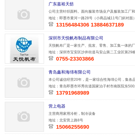
广东嘉裕天纺
公司主营针织面料。面向服装市场业户及服装加工厂
服务。
地址：即墨市黄河一路28号（小商品城11号门斜对面
13156484306 13884637189
深圳市天悦帆布制品有限公司
天悦帆布厂是一家生产、批发、零售、加工集一体的
帆布、耐火
地址：深圳市宝安区沙井街道马安山第二工业区第29
0755-23303866
青岛鑫和海绵有限公司
本公司诚信经营20年，是一家综合性海绵公司，集各
的新型公司
地址：青岛即墨市环秀街道国家泊子村市南医院东500
13791968989
营上电器
主营商用家用冷柜，制冷设备
地址：北安营上路8号
15066255690