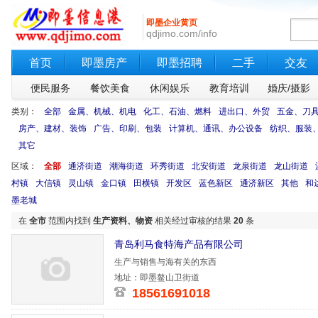
即墨企业黄页
qdjimo.com/info
首页
即墨房产
即墨招聘
二手
交友
便民服务
餐饮美食
休闲娱乐
教育培训
婚庆/摄影
类别：
全部
金属、机械、机电
化工、石油、燃料
进出口、外贸
五金、刀
房产、建材、装饰
广告、印刷、包装
计算机、通讯、办公设备
纺织、服装
其它
区域：
全部
通济街道
潮海街道
环秀街道
北安街道
龙泉街道
龙山街道
村镇
大信镇
灵山镇
金口镇
田横镇
开发区
蓝色新区
通济新区
其他
和
墨老城
在
全市
范围内找到
生产资料、物资
相关经过审核的结果
20
条
青岛利马食特海产品有限公司
生产与销售与海有关的东西
地址：即墨鳌山卫街道
18561691018