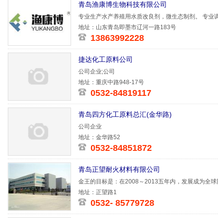
青岛渔康博生物科技有限公司
专业生产水产养殖用水质改良剂，微生态制剂。 专业
恢复生
地址：山东青岛即墨市辽河一路183号
13863992228
捷达化工原料公司
公司企业;公司
地址：重庆中路948-17号
0532-84819117
青岛四方化工原料总汇(金华路)
公司企业
地址：金华路52
0532-84851872
青岛正望耐火材料有限公司
金王的目标是：在2008～2013五年内，发展成为
地址：正望路1
0532- 85779728