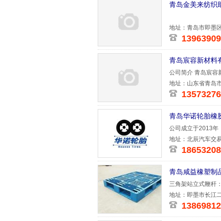
青岛金美来纺织
地址：青岛市即墨区
13963909
青岛宸容新材料
公司简介 青岛宸
售，公
地址：山东省青岛市
13573276
青岛华诺轮胎橡
公司成立于2013
公司都有项
地址：北辰汽车交
18653208
青岛咸益橡塑制
三角架站立式鞭杆：
长：4.3米
地址：即墨市长江
13869812