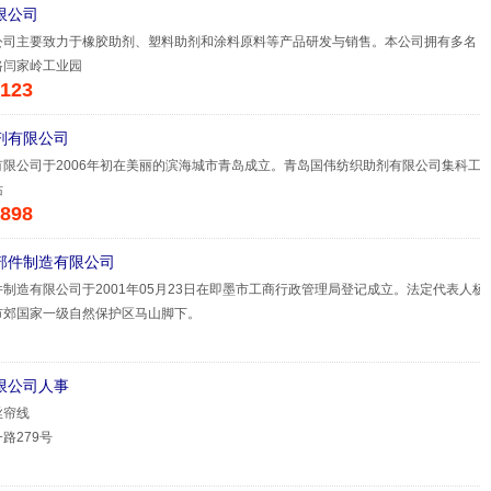
限公司
公司主要致力于橡胶助剂、塑料助剂和涂料原料等产品研发与销售。本公司拥有多名
路闫家岭工业园
123
剂有限公司
限公司于2006年初在美丽的滨海城市青岛成立。青岛国伟纺织助剂有限公司集科工
站
898
部件制造有限公司
制造有限公司于2001年05月23日在即墨市工商行政管理局登记成立。法定代表人杨
市郊国家一级自然保护区马山脚下。
限公司人事
丝帘线
路279号