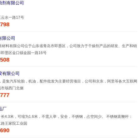
助剂有限公司
云水一路17号
798
有限公司
容新材料有限公司位于山东省青岛市即墨区，公司致力于干燥剂产品的研发、生产和销
即墨区金口镇金园一路16号
508
胶有限公司
年，是集汽车轮胎，机油，配件批发为主要经营项目，公司和京东，阿里等各大互联网
易市场西门北侧
777
品厂
长4.3米，可缩为1.6米，不需人举，安全，不锈钢，占空间少。 不锈钢直鞭杆：
二路王家院工业园
690