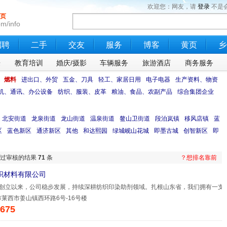
欢迎您：网友，请
登录
不是
页
m/info
招聘
二手
交友
服务
博客
黄页
乡
乐
教育培训
婚庆/摄影
车辆服务
旅游酒店
商务服务
、燃料
进出口、外贸
五金、刀具
轻工、家居日用
电子电器
生产资料、物资
机、通讯、办公设备
纺织、服装、皮革
粮油、食品、农副产品
综合集团企业
北安街道
龙泉街道
龙山街道
温泉街道
鳌山卫街道
段泊岚镇
移风店镇
蓝
区
蓝色新区
通济新区
其他
和达熙园
绿城岘山花城
即墨古城
创智新区
即
过审核的结果
71
条
？想排名靠前
织材料有限公司
0年创立以来，公司稳步发展，持续深耕纺织印染助剂领域。扎根山东省，我们拥有一支
莱西市姜山镇西环路6号-16号楼
675