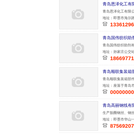
青岛恩泽化工有
青岛恩泽化工有限
高级工程师
地址：即墨市海尔
13361296
青岛国伟纺织助
青岛国伟纺织助剂有
贸为一体，
地址：孙家庄公交
18669771
青岛顺联集装箱
青岛顺联集装箱部件
乃国，公司
地址：座落于青岛
00000000
青岛高丽钢线有
生产胎圈钢丝、钢
地址：即墨市华山一
87569207