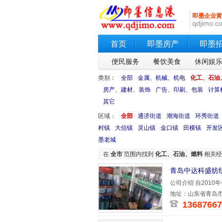
即墨企业黄
qdjimo.co
首页
即墨房产
即墨
便民服务
餐饮美食
休闲娱
类别：
全部
金属、机械、机电
化工、石油
房产、建材、装饰
广告、印刷、包装
计算
其它
区域：
全部
通济街道
潮海街道
环秀街道
村镇
大信镇
灵山镇
金口镇
田横镇
开发
墨老城
在
全市
范围内找到
化工、石油、燃料
相关经
青岛中达科盛纺
公司介绍 自201
务实、专
地址：山东省青岛市
13687667