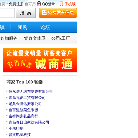
会员？
免费注册
也可用
QQ登录
手机版
镇
团购
论坛
购物服务
党政文体卫
公司/工厂
商家 Top 100 轮播
恒永进无纺布制袋有限公司
青岛瓦爱工贸有限公司
老兵金腾达搬家公司
鱼百滋酸菜鱼米饭
鑫祥陶瓷礼品商行
青岛春日山家纺有限公司
小朱印刷
普文电脑科技