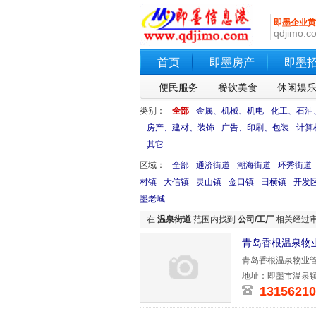
即墨企业黄
qdjimo.co
首页
即墨房产
即墨
便民服务
餐饮美食
休闲娱
类别：
全部
金属、机械、机电
化工、石油
房产、建材、装饰
广告、印刷、包装
计算
其它
区域：
全部
通济街道
潮海街道
环秀街道
村镇
大信镇
灵山镇
金口镇
田横镇
开发
墨老城
在
温泉街道
范围内找到
公司/工厂
相关经过
青岛香根温泉物
青岛香根温泉物业管
有限公司投
地址：即墨市温泉镇
13156210