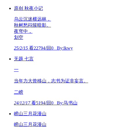
原创 秋夜小记
乌云沉迷横远林，
秋树愁闷簇暗影。
夜穹中，
划空
25/2/15
看22794/回0 By:lkwy
无题 七言
一
当年力大曾移山，志书为证非妄言。
二崂
24/12/17
看5194/回0 By:马书山
崂山三月花漫山
崂山三月花漫山