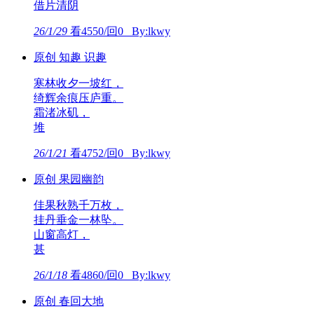
借片清阴
26/1/29
看4550/回0 By:lkwy
原创 知趣 识趣
寒林收夕一坡红，
绮辉余痕压庐重。
霜渚冰矶，
堆
26/1/21
看4752/回0 By:lkwy
原创 果园幽韵
佳果秋熟千万枚，
挂丹垂金一林坠。
山窗高灯，
甚
26/1/18
看4860/回0 By:lkwy
原创 春回大地