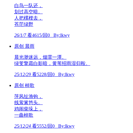
白鸟一队还，
划过高空暗。
人把樏梩去，
苍茫绿野
26/1/7
看4615/回0 By:lkwy
原创 晨雨
晨光渺迷远，烟霏一潭。
绿芰擎霜白影暗，黄苇招雨湿归鞍。
25/12/29
看5228/回0 By:lkwy
原创 棹歌
萍风扯渔钩，
线萦篱笆头。
鸡闹柴垛上，
一曲棹歌
25/12/24
看5552/回0 By:lkwy