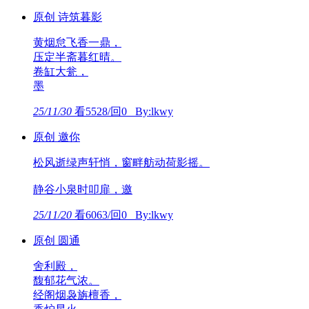
原创 诗筑暮影
黄烟怠飞香一鼎，
压定半斋暮红晴。
卷缸大瓮，
墨
25/11/30
看5528/回0 By:lkwy
原创 邀你
松风逝绿声轩悄，窗畔舫动荷影摇。
静谷小泉时叩扉，邀
25/11/20
看6063/回0 By:lkwy
原创 圆通
舍利殿，
馥郁花气浓。
经阁烟袅旃檀香，