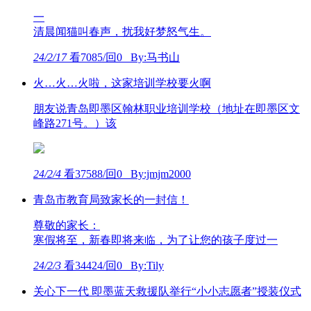
一
清晨闻猫叫春声，扰我好梦怒气生。
24/2/17
看7085/回0 By:马书山
火…火…火啦，这家培训学校要火啊
朋友说青岛即墨区翰林职业培训学校（地址在即墨区文
峰路271号。）该
24/2/4
看37588/回0 By:jmjm2000
青岛市教育局致家长的一封信！
尊敬的家长：
寒假将至，新春即将来临，为了让您的孩子度过一
24/2/3
看34424/回0 By:Tily
关心下一代 即墨蓝天救援队举行“小小志愿者”授装仪式