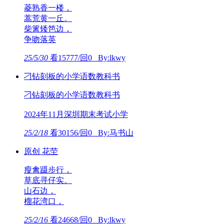
菱熟香一楼，
蒿荒黄一丘。
柴篱矮笆边，
争吻落英
25/5/30
看15777/回0 By:lkwy
刁钻刻板的小学语数教科书
刁钻刻板的小学语数教科书
2024年11月深圳期末考试小学
25/2/18
看30156/回0 By:马书山
原创 花茔
瘦禽蹑步行，
草底寻仔实。
山石边，
榴花湾口，
25/2/16
看24668/回0 By:lkwy