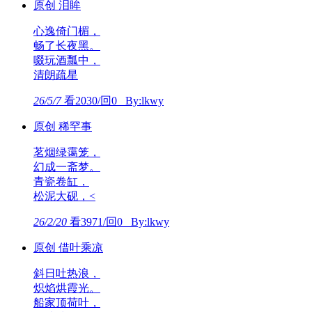
原创 泪眸
心逸倚门楣，
畅了长夜黑。
啜玩酒瓢中，
清朗疏星
26/5/7
看2030/回0 By:lkwy
原创 稀罕事
茗烟绿霭笼，
幻成一斋梦。
青瓷卷缸，
松泥大砚，<
26/2/20
看3971/回0 By:lkwy
原创 借叶乘凉
斜日吐热浪，
炽焰烘霞光。
船家顶荷叶，