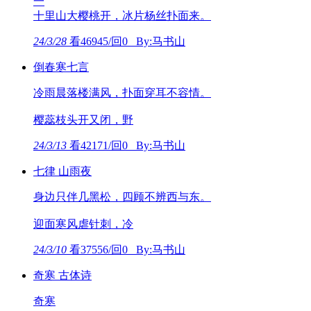
一
十里山大樱桃开，冰片杨丝扑面来。
24/3/28
看46945/回0 By:马书山
倒春寒七言
冷雨晨落楼满风，扑面穿耳不容情。
樱蕊枝头开又闭，野
24/3/13
看42171/回0 By:马书山
七律 山雨夜
身边只伴几黑松，四顾不辨西与东。
迎面寒风虐针刺，冷
24/3/10
看37556/回0 By:马书山
奇寒 古体诗
奇寒