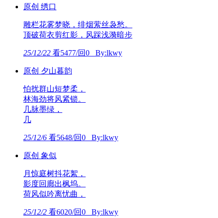
原创 绣口
雕栏花雾梦晓，绯烟萦丝袅愁。
顶破荷衣剪红影，风踩浅漪暗步
25/12/22
看5477/回0 By:lkwy
原创 夕山暮韵
怕扰群山短梦柔，
林海劲将风紧锁。
几脉墨绿，
几
25/12/6
看5648/回0 By:lkwy
原创 象似
月惊庭树抖花絮，
影度回廊出枫坞。
荷风似吟离忧曲，
25/12/2
看6020/回0 By:lkwy