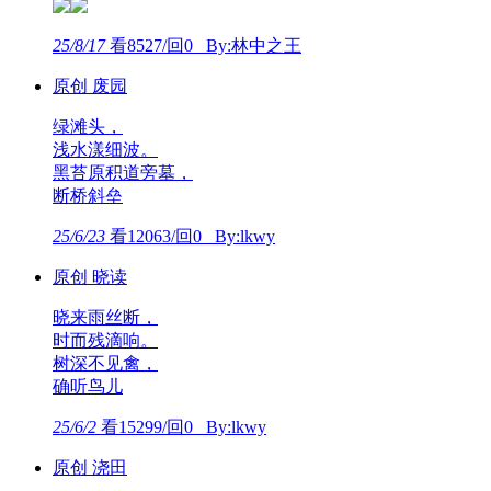
25/8/17
看8527/回0 By:林中之王
原创 废园
绿滩头，
浅水漾细波。
黑苔原积道旁墓，
断桥斜垒
25/6/23
看12063/回0 By:lkwy
原创 晓读
晓来雨丝断，
时而残滴响。
树深不见禽，
确听鸟儿
25/6/2
看15299/回0 By:lkwy
原创 浇田