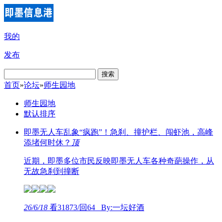
我的
发布
搜索
首页
»
论坛
»
师生园地
师生园地
默认排序
即墨无人车乱象“疯跑”！急刹、撞护栏、闯虾池，高峰
添堵何时休？
顶
近期，即墨多位市民反映即墨无人车各种奇葩操作，从
无故急刹到撞断
26/6/18
看31873/回64 By:一坛好酒