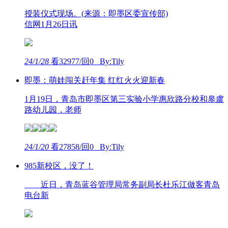
授装仪式现场。(来源：即墨区委宣传部)
信网1月26日讯
24/1/28
看32977/回0 By:Tily
即墨：萌娃闯关赶年集 红红火火迎新春
1月19日，青岛市即墨区第三实验小学惠欣路分校和皋虞
路幼儿园，老师
24/1/20
看27858/回0 By:Tily
985新校区，没了！
近日，青岛蓝谷管理局常务副局长杜乐江做客青岛
电台新