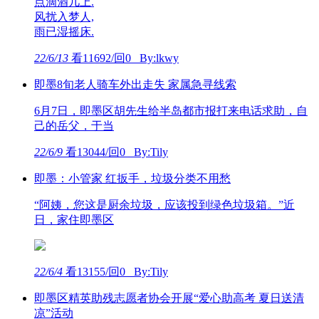
点滴酒几上.
风扰入梦人,
雨已湿摇床.
22/6/13
看11692/回0 By:lkwy
即墨8旬老人骑车外出走失 家属急寻线索
6月7日，即墨区胡先生给半岛都市报打来电话求助，自
己的岳父，于当
22/6/9
看13044/回0 By:Tily
即墨：小管家 红扳手，垃圾分类不用愁
“阿姨，您这是厨余垃圾，应该投到绿色垃圾箱。”近
日，家住即墨区
22/6/4
看13155/回0 By:Tily
即墨区精英助残志愿者协会开展“爱心助高考 夏日送清
凉”活动