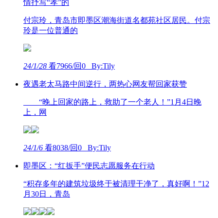
情抒写“孝”的
付宗玲，青岛市即墨区潮海街道名都苑社区居民。付宗
玲是一位普通的
24/1/28
看7966/回0 By:Tily
夜遇老太马路中间逆行，两热心网友帮回家获赞
“晚上回家的路上，救助了一个老人！”1月4日晚
上，网
24/1/6
看8038/回0 By:Tily
即墨区：“红扳手”便民志愿服务在行动
“积存多年的建筑垃圾终于被清理干净了，真好啊！”12
月30日，青岛