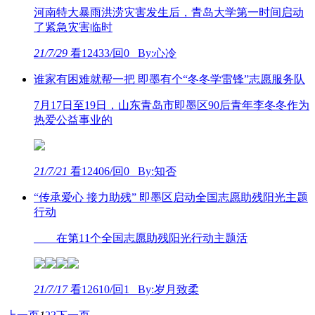
河南特大暴雨洪涝灾害发生后，青岛大学第一时间启动
了紧急灾害临时
21/7/29
看12433/回0 By:心冷
谁家有困难就帮一把 即墨有个“冬冬学雷锋”志愿服务队
7月17日至19日，山东青岛市即墨区90后青年李冬冬作为
热爱公益事业的
21/7/21
看12406/回0 By:知否
“传承爱心 接力助残” 即墨区启动全国志愿助残阳光主题
行动
在第11个全国志愿助残阳光行动主题活
21/7/17
看12610/回1 By:岁月致柔