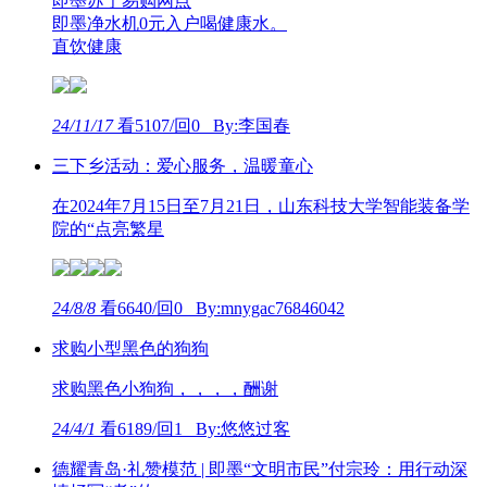
即墨苏宁易购网点
即墨净水机0元入户喝健康水。
直饮健康
24/11/17
看5107/回0 By:李国春
三下乡活动：爱心服务，温暖童心
在2024年7月15日至7月21日，山东科技大学智能装备学
院的“点亮繁星
24/8/8
看6640/回0 By:mnygac76846042
求购小型黑色的狗狗
求购黑色小狗狗，，，，酬谢
24/4/1
看6189/回1 By:悠悠过客
德耀青岛·礼赞模范 | 即墨“文明市民”付宗玲：用行动深