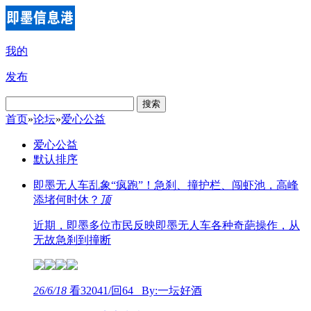
我的
发布
搜索
首页
»
论坛
»
爱心公益
爱心公益
默认排序
即墨无人车乱象“疯跑”！急刹、撞护栏、闯虾池，高峰
添堵何时休？
顶
近期，即墨多位市民反映即墨无人车各种奇葩操作，从
无故急刹到撞断
26/6/18
看32041/回64 By:一坛好酒