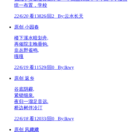
统一布置，学校
22/6/20
看13826/回2 By:云水长天
原创 小园春
楼下溪水暗划舟,
再催院主晚垂钩.
韭丛野雀鸣,
嘎嘎
22/6/19
看11529/回0 By:lkwy
原创 返乡
谷底阴霾,
紧锁细泉.
夜归一溜足音远.
桥边树伴冷汀
22/6/18
看12033/回0 By:lkwy
原创 风飕飕