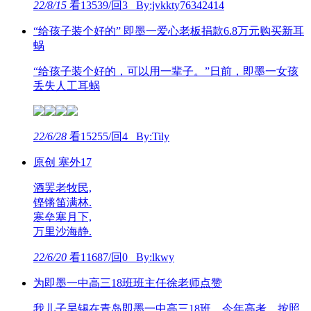
22/8/15
看13539/回3 By:jvkkty76342414
“给孩子装个好的” 即墨一爱心老板捐款6.8万元购买新耳
蜗
“给孩子装个好的，可以用一辈子。”日前，即墨一女孩
丢失人工耳蜗
22/6/28
看15255/回4 By:Tily
原创 塞外17
酒罢老牧民,
铿锵笛满林.
寒垒塞月下,
万里沙海静.
22/6/20
看11687/回0 By:lkwy
为即墨一中高三18班班主任徐老师点赞
我儿子昊锡在青岛即墨一中高三18班，今年高考，按照