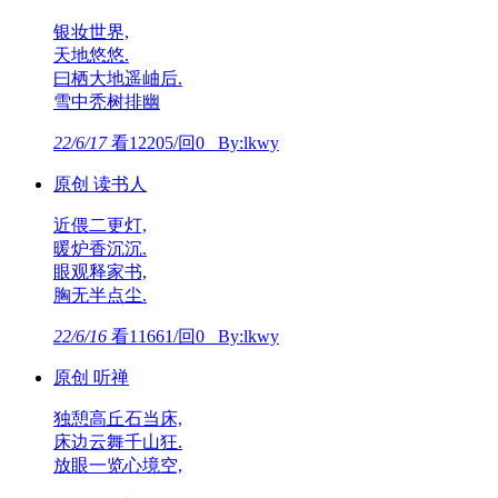
银妆世界,
天地悠悠.
曰栖大地遥岫后.
雪中秃树排幽
22/6/17
看12205/回0 By:lkwy
原创 读书人
近偎二更灯,
暖炉香沉沉.
眼观释家书,
胸无半点尘.
22/6/16
看11661/回0 By:lkwy
原创 听禅
独憩高丘石当床,
床边云舞千山狂.
放眼一览心境空,