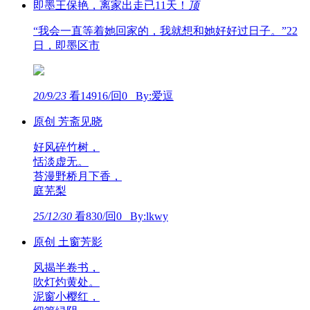
即墨王保艳，离家出走已11天！
顶
“我会一直等着她回家的，我就想和她好好过日子。”22
日，即墨区市
20/9/23
看14916/回0 By:爱逗
原创 芳斋见晓
好风碎竹树，
恬淡虚无。
苔漫野桥月下香，
庭芜梨
25/12/30
看830/回0 By:lkwy
原创 土窗芳影
风揭半卷书，
吹灯灼黄处。
泥窗小樱红，