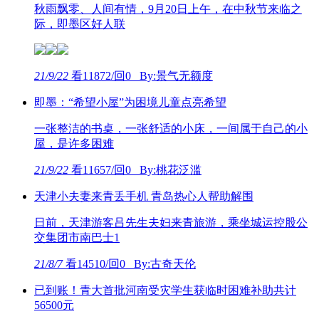
秋雨飘零、人间有情，9月20日上午，在中秋节来临之
际，即墨区好人联
21/9/22
看11872/回0 By:景气无额度
即墨：“希望小屋”为困境儿童点亮希望
一张整洁的书桌，一张舒适的小床，一间属于自己的小
屋，是许多困难
21/9/22
看11657/回0 By:桃花泛滥
天津小夫妻来青丢手机 青岛热心人帮助解围
日前，天津游客吕先生夫妇来青旅游，乘坐城运控股公
交集团市南巴士1
21/8/7
看14510/回0 By:古奇天伦
已到账！青大首批河南受灾学生获临时困难补助共计
56500元