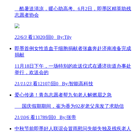
酷暑送清凉，暖心助高考。6月2日，即墨区精英助残
志愿者协会
22/6/3
看13020/回0 By:Tily
即墨首例女性造血干细胞捐献者张鑫奔赴济南准备完成
捐献
11月18日下午，一场特别的欢送仪式在通济街道办事处
举行，欢送会的
21/11/23
看12107/回0 By:智能高科技
爱心传递！青岛志愿者帮九旬老人解燃眉之急
国庆假期期间，崔为香为92岁老父亲发了求助信
21/10/6
看11789/回0 By:张帝
中秋节前即墨好人联谊会冒雨慰问失能失独及残疾老人