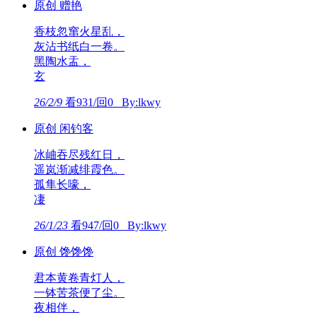
原创 赠艳
香枝忽窜火星乱，
灰沾书纸白一卷。
黑陶水盂，
玄
26/2/9
看931/回0 By:lkwy
原创 闲钓客
冰岫吞尽残红日，
遥岚渐减绯霞色。
孤隼长嚎，
凄
26/1/23
看947/回0 By:lkwy
原创 馋馋馋
君本黄卷青灯人，
一钵苦茶便了尘。
夜相伴，