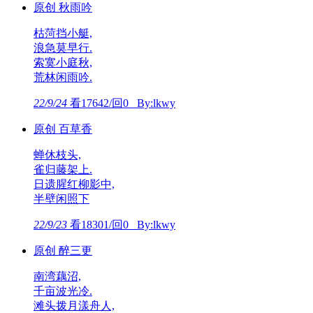
原创 秋雨吟
枯菏挡小艇,
浪急莫早行.
索寞小庭秋,
荒林闲雨吟.
22/9/24
看17642/回0 By:lkwy
原创 百草香
蝉休枝头,
雀归藤架上.
日遗腥红柳影中,
半壁闲照下
22/9/23
看18301/回0 By:lkwy
原创 醉三更
南湾藕沼,
千亩波光冷.
滩头拨月漾舟人,