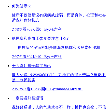
何为健康？
健康不仅仅是没有疾病或虚弱，而是身体、心理和社会
适应的良好状态
24/8/6
看7087/回0 By:张吉利
糖尿病和高血压饮食要注意什么?
糖尿病的发病机制是胰岛素抵抗和胰岛素分泌相
24/7/5
看8041/回0 By:张吉利
千万别让孩子骗了自己
世人总说“扶不起的阿斗”，刘禅真的那么笨吗？当然不
是，刘禅其实
23/10/18
看13298/回0 By:rmhnsd41489381
一定要说好普通话
说好普通话，人的气质就会不一样，模样也会变，不信