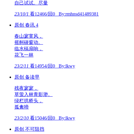
自己试试。尽量
23/10/1
看12466/回0 By:rmhnsd41489381
原创 春讯 4
春山寥寞风，
摇舸碰窗动。
临水槅扇响，
花飞一林
23/2/11
看14954/回0 By:lkwy
原创 备读早
残夜寥寥，
草萤入林青影渺。
绿栏拱桥头，
孤禽啼
23/2/10
看15046/回0 By:lkwy
原创 不可阻挡