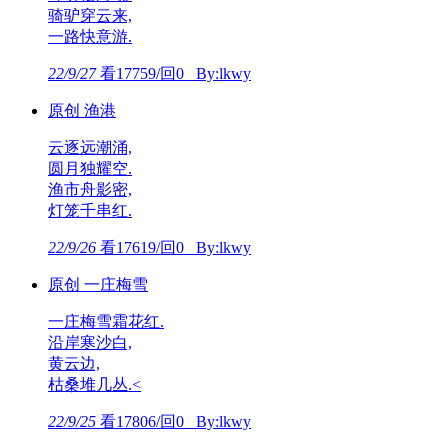
骑驴穿云来,
一路快意游.
22/9/27
看17759/回0 By:lkwy
原创 渔港
云逐远潮涌,
圆月独耀空.
渔市舟影密,
灯笼千串红.
22/9/26
看17619/回0 By:lkwy
原创 一庄梅雪
一庄梅雪霜花红.
沿岸寒沙白,
黄云边,
枯桑堆几丛.<
22/9/25
看17806/回0 By:lkwy