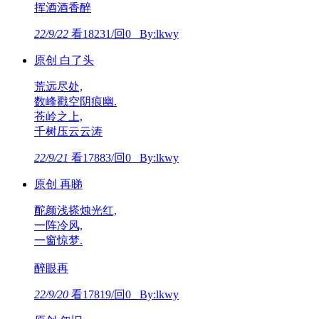
挥酒酒香醉
22/9/22
看18231/回0 By:lkwy
原创 白了头
荒远尽处,
数峰戳空阴痕幽.
苍岭之上,
千树压云云涛
22/9/21
看17883/回0 By:lkwy
原创 再睇
酡颜浅搽烛光红,
一阵冷风,
一窗惊梦.
醉眼再
22/9/20
看17819/回0 By:lkwy