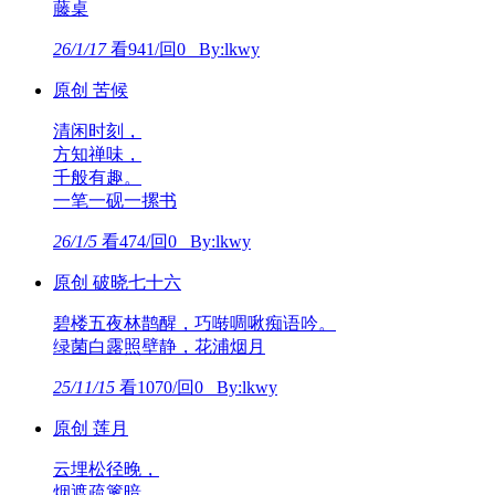
藤桌
26/1/17
看941/回0 By:lkwy
原创 苦候
清闲时刻，
方知禅味，
千般有趣。
一笔一砚一摞书
26/1/5
看474/回0 By:lkwy
原创 破晓七十六
碧楼五夜林鹊醒，巧啭啁啾痴语吟。
绿菌白露照壁静，花浦烟月
25/11/15
看1070/回0 By:lkwy
原创 莲月
云埋松径晚，
烟遮疏篱暗。