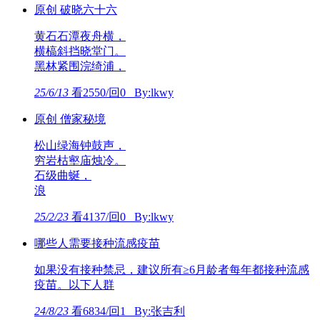
原创 破晓六十六
黄石石潭夜舟横，
横槁斜挡晓堂门。
黑林紧围浣绮浦，
25/6/13
看2550/回0 By:lkwy
原创 僧家秘境
松山绿海钟鼓声，
穷岩枯壑庙烛冷。
石级曲蜒，
浪
25/2/23
看4137/回0 By:lkwy
哪些人需要接种流感疫苗
如果没有接种禁忌，建议所有≥6月龄者每年都接种流感
疫苗。以下人群
24/8/23
看6834/回1 By:张吉利