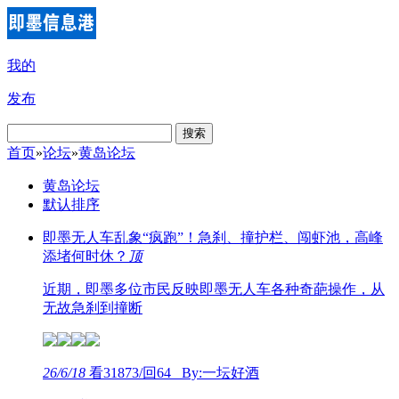
我的
发布
搜索
首页
»
论坛
»
黄岛论坛
黄岛论坛
默认排序
即墨无人车乱象“疯跑”！急刹、撞护栏、闯虾池，高峰
添堵何时休？
顶
近期，即墨多位市民反映即墨无人车各种奇葩操作，从
无故急刹到撞断
26/6/18
看31873/回64 By:一坛好酒