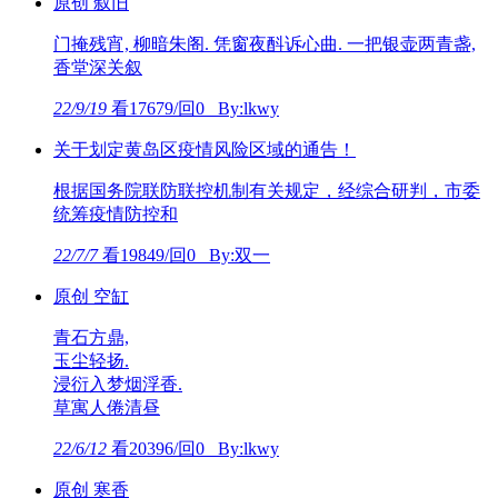
原创 叙旧
门掩残宵, 柳暗朱阁. 凭窗夜酙诉心曲. 一把银壶两青盏,
香堂深关叙
22/9/19
看17679/回0 By:lkwy
关于划定黄岛区疫情风险区域的通告！
根据国务院联防联控机制有关规定，经综合研判，市委
统筹疫情防控和
22/7/7
看19849/回0 By:双一
原创 空缸
青石方鼎,
玉尘轻扬.
浸衍入梦烟浮香.
草寓人倦清昼
22/6/12
看20396/回0 By:lkwy
原创 寒香