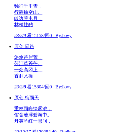
独征千里雪，
行鞭抽空山。
岭边荒屯月，
林梢挂酷
23/2/9
看15158/回0 By:lkwy
原创 问路
悠悠芦岸荒，
莎汀草苍茫。
一处高冈上，
香刹又撞
23/2/8
看15804/回0 By:lkwy
原创 梅雨天
重林雨晦绿雾浓，
馆舍若浮碧海中。
丹英坠红一息间，
22/10/17
看17935/回0 By:lkwy