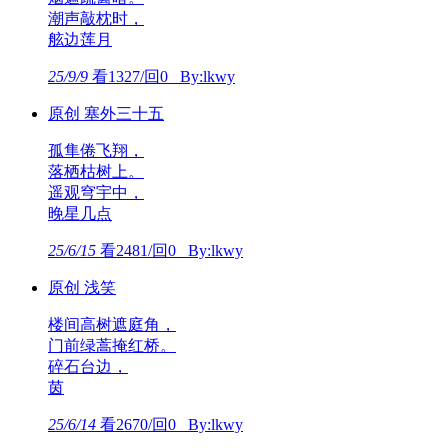
潮声敲枕时，
舷边莲月
25/9/9
看1327/回0 By:lkwy
原创 塞外三十五
孤隼倦飞翔，
落栖枯树上。
遥观穹宇中，
晚星几点
25/6/15
看2481/回0 By:lkwy
原创 浅笑
楼间高树遮庭角，
门前绿蒿掩红桥。
碎石台边，
茵
25/6/14
看2670/回0 By:lkwy