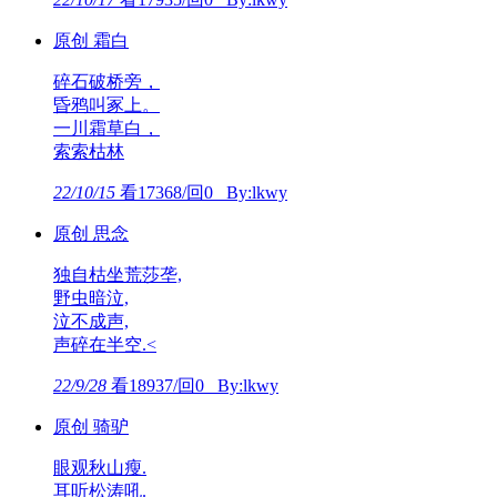
原创 霜白
碎石破桥旁，
昏鸦叫冢上。
一川霜草白，
索索枯林
22/10/15
看17368/回0 By:lkwy
原创 思念
独自枯坐荒莎垄,
野虫暗泣,
泣不成声,
声碎在半空.<
22/9/28
看18937/回0 By:lkwy
原创 骑驴
眼观秋山瘦.
耳听松涛吼.