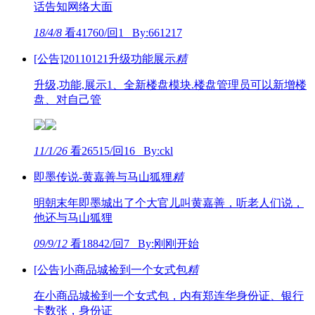
话告知网络大面
18/4/8
看41760/回1 By:661217
[公告]20110121升级功能展示
精
升级,功能,展示1、全新楼盘模块.楼盘管理员可以新增楼
盘、对自己管
11/1/26
看26515/回16 By:ckl
即墨传说-黄嘉善与马山狐狸
精
明朝末年即墨城出了个大官儿叫黄嘉善，听老人们说，
他还与马山狐狸
09/9/12
看18842/回7 By:刚刚开始
[公告]小商品城捡到一个女式包
精
在小商品城捡到一个女式包，内有郑连华身份证、银行
卡数张，身份证