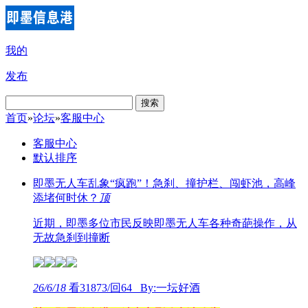
我的
发布
搜索
首页
»
论坛
»
客服中心
客服中心
默认排序
即墨无人车乱象“疯跑”！急刹、撞护栏、闯虾池，高峰
添堵何时休？
顶
近期，即墨多位市民反映即墨无人车各种奇葩操作，从
无故急刹到撞断
26/6/18
看31873/回64 By:一坛好酒