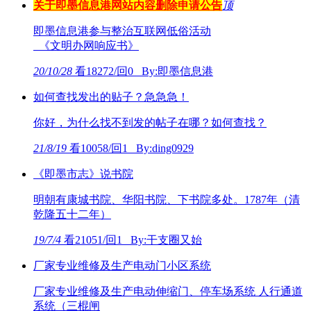
关于即墨信息港网站内容删除申请公告
顶
即墨信息港参与整治互联网低俗活动
《文明办网响应书》
20/10/28
看18272/回0 By:即墨信息港
如何查找发出的贴子？急急急！
你好，为什么找不到发的帖子在哪？如何查找？
21/8/19
看10058/回1 By:ding0929
《即墨市志》说书院
明朝有康城书院、华阳书院、下书院多处。1787年（清
乾隆五十二年）
19/7/4
看21051/回1 By:干支圈又始
厂家专业维修及生产电动门小区系统
厂家专业维修及生产电动伸缩门、停车场系统 人行通道
系统（三棍闸