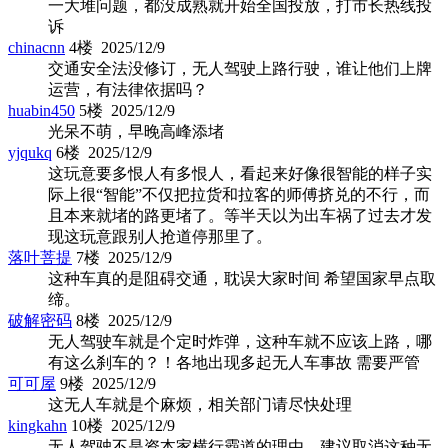
一大堆问题，都没成熟就开始全国投放，打市长热线投
诉
chinacnn
4楼 2025/12/9
交通安全法没修订，无人驾驶上路行驶，谁让他们上牌
运营，有法律依据吗？
huabin450
5楼 2025/12/9
光呆不萌，早晚高峰添堵
yjqukq
6楼 2025/12/9
这玩意要多恨人有多恨人，看起来好像很智能的样子实
际上很“智能”不仅把拉货和拉客的师傅挤兑的不行，而
且本来就堵的路更堵了。等半天以为出车祸了过去才发
现这玩意跟别人抢道停那里了。
落叶菩提
7楼 2025/12/9
这种车真的是阻碍交通，耽误大家时间 希望国家早点取
缔。
破解密码
8楼 2025/12/9
无人驾驶车就是个定时炸弹，这种车就不应该上路，哪
有这么刹车的？！各地出现多起无人车事故 需要严管
可可屋
9楼 2025/12/9
这无人车就是个麻烦，相关部门请尽快处理
kingkahn
10楼 2025/12/9
无人驾驶不是资本家横行霸道的理由。建议取消这种无