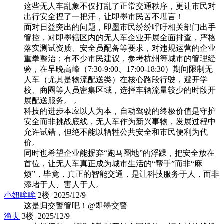
这些无人车乱象不仅打乱了正常交通秩序，更让市民对
出行安全捏了一把汗，让即墨市民苦不堪言！
面对日益突出的问题，即墨市民纷纷呼吁相关部门出手
管控，对即墨辖区内的无人车企业开展全面排查，严格
落实测试资质、安全员配备等要求，对违规运营的企业
重拳整治；有不少市民建议，参考杭州等城市的管理经
验，在早晚高峰（7:30-9:00、17:00-18:30）期间限制无
人车（尤其是物流配送类）在核心路段行驶，避开学
校、商圈等人员密集区域，选择车辆流量较少的时段开
展配送服务。 。
科技的进步本应以人为本，自动驾驶的终极价值是守护
安全而非挑战底线，无人车作为新兴事物，发展过程中
允许试错，但绝不能以牺牲公共安全和市民便利为代
价。
同时也希望企业能摒弃“跑马圈地”的浮躁，把安全放在
首位，让无人车真正成为城市生活的“帮手”而非“麻
烦”，毕竟，真正的智能交通，是让科技服务于人，而非
添堵于人、害人于人。
小妞哞哞
2楼 2025/12/9
这是归交警管吧！@即墨交警
渔夫
3楼 2025/12/9