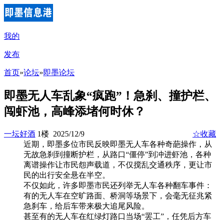
我的
发布
首页
»
论坛
»
即墨论坛
即墨无人车乱象“疯跑”！急刹、撞护栏、
闯虾池，高峰添堵何时休？
一坛好酒
1楼 2025/12/9
☆收藏
近期，即墨多位市民反映即墨无人车各种奇葩操作，从
无故急刹到撞断护栏，从路口“僵停”到冲进虾池，各种
离谱操作让市民怨声载道，不仅搅乱交通秩序，更让市
民的出行安全悬在半空。
不仅如此，许多即墨市民还列举无人车各种翻车事件：
有的无人车在空旷路面、桥洞等场景下，会毫无征兆紧
急刹车，给后车带来极大追尾风险。
甚至有的无人车在红绿灯路口当场“罢工”，任凭后方车