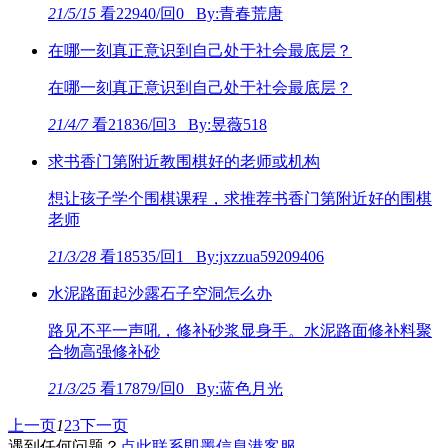
21/5/15
看22940/回0 By:青春荒唐
在哪一刻真正意识到自己处于社会最底层？
在哪一刻真正意识到自己处于社会最底层？
21/4/7
看21836/回3 By:昱薇518
求书香门第附近教围棋好的老师或机构
想让孩子学个围棋课程，求推荐书香门第附近好的围棋
老师
21/3/28
看18535/回1 By:jxzzua59209406
水泥路面起沙露石子空洞怎么办
路见不平一声吼，修补砂浆显身手。水泥路面修补料聚
合物高强修补砂
21/3/25
看17879/回0 By:蓝色月光
上一页
1
2
3
下一页
遇到任何问题？
点此联系即墨信息港客服
。