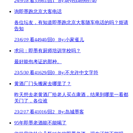
24/9/18
看35981/回1 By:geyetx46969740
询即墨跑北京大客电话
各位坛友，有知道即墨跑北京大客随车电话的吗？烦请
告知
23/6/19
看44940/回0 By:小家雀儿
求问：即墨有厨师培训学校吗？
最好能包考证的那种。
23/5/30
看41629/回0 By:不允许中文字符
黄酒厂门头搬家去哪里了？
昨天想去老黄酒厂给老人买点康酒，结果到哪里一看都
关门了，各位谁
23/2/17
看41016/回2 By:岛城墨客
95年即墨老酒能不能喝了