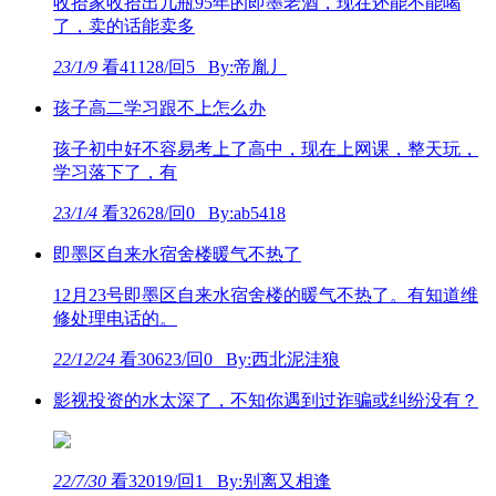
收拾家收拾出几瓶95年的即墨老酒，现在还能不能喝
了，卖的话能卖多
23/1/9
看41128/回5 By:帝胤丿
孩子高二学习跟不上怎么办
孩子初中好不容易考上了高中，现在上网课，整天玩，
学习落下了，有
23/1/4
看32628/回0 By:ab5418
即墨区自来水宿舍楼暖气不热了
12月23号即墨区自来水宿舍楼的暖气不热了。有知道维
修处理电话的。
22/12/24
看30623/回0 By:西北泥洼狼
影视投资的水太深了，不知你遇到过诈骗或纠纷没有？
22/7/30
看32019/回1 By:别离又相逢