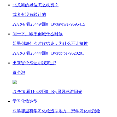
北龙湾的摊位怎么收费？
或者有没有转让的
21/10/6
看25449/回0 By:tavfwe79695415
问一下。即墨创城什么时候
即墨创城什么时候结束，为什么不让摆摊
21/10/3
看25444/回0 By:rcpjpe79620201
出来冒个泡证明我来过?
冒个泡
21/9/10
看11048/回0 By:晨风沐浴阳光
学习化妆造型
即墨哪里有学习化妆造型地方，想学习化妆跟妆