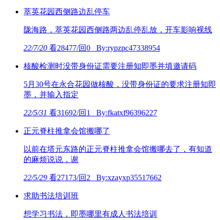
萃英花园西侧路边乱停车
陇海路，萃英花园西侧路两边乱停乱放，开车影响视线
22/7/20
看28477/回0 By:rypzpc47338954
核酸检测时没带身份证需要注册知即墨并填邀请码
5月30号在永合花园做核酸，没带身份证的要求注册知即
墨，并输入指定
22/5/31
看31692/回1 By:fkatxf96396227
正元脊柱推拿会馆搬哪了
以前在塔元东路的正元脊柱推拿会馆搬哪去了，有知道
的麻烦说说，谢
22/5/29
看27173/回2 By:xzayxp35517662
求助书法培训班
想学习书法，即墨哪里有成人书法培训