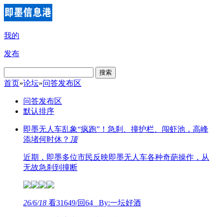
我的
发布
搜索
首页
»
论坛
»
问答发布区
问答发布区
默认排序
即墨无人车乱象“疯跑”！急刹、撞护栏、闯虾池，高峰
添堵何时休？
顶
近期，即墨多位市民反映即墨无人车各种奇葩操作，从
无故急刹到撞断
26/6/18
看31649/回64 By:一坛好酒