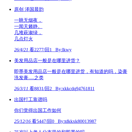
原创 泽国晨韵
一眺无烟夜，
一闻天籁静。
几堆萩溆绿，
几点灯火
26/4/21
看2277/回1 By:lkwy
美发用品店一般是在哪里进货？
即墨美发用品店一般是在哪里进货，有知道的吗，染膏
洗发膏.....之类
26/3/11
看8831/回2 By:xkkcdq94761811
出国打工靠谱吗
你们觉得出国工作如何
25/12/16
看5447/回0 By:tdkkxk80013987