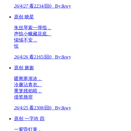
26/4/27
看2234/回0 By:lkwy
原创 晓星
朱丝琴索一弹指，
声惊小蛾藏花底。
惴惴不安，
怯
26/4/26
看2165/回0 By:lkwy
原创 旖旎
暖阁寒渐浓，
冷馨沾青衣。
熏笼残焰暗，
借笔挑帘
26/4/25
看2308/回0 By:lkwy
原创 一字吟 四
一窗昏灯黄，