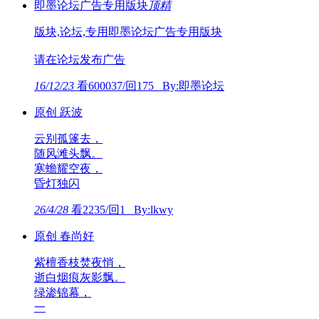
即墨论坛广告专用版块
顶
精
版块,论坛,专用即墨论坛广告专用版块
请在论坛发布广告
16/12/23
看600037/回175 By:即墨论坛
原创 跃波
云别孤篷去，
随风滩头飘。
寒蟾耀空夜，
昏灯独闪
26/4/28
看2235/回1 By:lkwy
原创 春尚好
紫檀香枝焚夜悄，
逝白烟痕灰影飘。
绿渗锦幕，
一