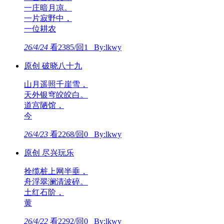
一庄暗月凉。
一片寂野中，
一位耕农
26/4/24
看2385/回1 By:lkwy
原创 破晓八十九
山月遥照千崖雪，
天外银穹皎皎白。
道宫陋馆，
今
26/4/23
看2268/回0 By:lkwy
原创 尽兴玩乐
拴缆桩上网半垂，
舟浮翠澜清波碎。
土红石阶，
黄
26/4/22
看2292/回0 By:lkwy