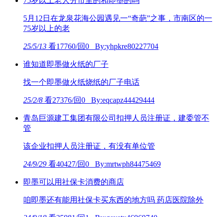
75岁以上老人分市里的和即墨的吗
5月12日在龙泉花海公园遇见一“奇葩”之事，市南区的一
75岁以上的老
25/5/13
看17760/回0 By:yhpkre80227704
谁知道即墨做火纸的厂子
找一个即墨做火纸烧纸的厂子电话
25/2/8
看27376/回0 By:eqcapz44429444
青岛巨源建工集团有限公司扣押人员注册证，建委管不
管
该企业扣押人员注册证，有没有单位管
24/9/29
看40427/回0 By:mrtwph84475469
即墨可以用社保卡消费的商店
咱即墨还有能用社保卡买东西的地方吗 药店医院除外