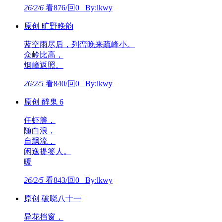
26/2/6
看876/回0 By:lkwy
原创 旷野晚韵
蓝空雨尽后，列峦晚来疏峰小。
众岭比高，
烟嶂返照。
26/2/5
看840/回0 By:lkwy
原创 醉鬼 6
任虾篖，
随白浪，
自飘流，
闲逸提篓人。
暖
26/2/5
看843/回0 By:lkwy
原创 破晓八十一
异花挡窗，