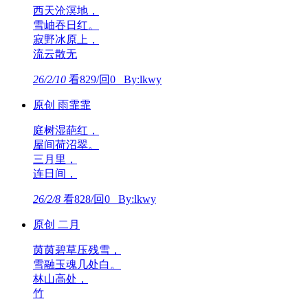
西天沧溟地，
雪岫吞日红。
寂野冰原上，
流云散无
26/2/10
看829/回0 By:lkwy
原创 雨霏霏
庭树湿葩红，
屋间荷沼翠。
三月里，
连日间，
26/2/8
看828/回0 By:lkwy
原创 二月
茵茵碧草压残雪，
雪融玉魂几处白。
林山高处，
竹