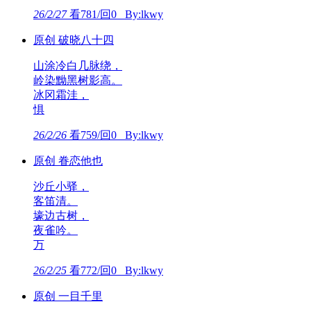
26/2/27
看781/回0 By:lkwy
原创 破晓八十四
山涂冷白几脉绕，
岭染黝黑树影高。
冰冈霜洼，
惧
26/2/26
看759/回0 By:lkwy
原创 眷恋他也
沙丘小驿，
客笛清。
壕边古树，
夜雀吟。
万
26/2/25
看772/回0 By:lkwy
原创 一目千里