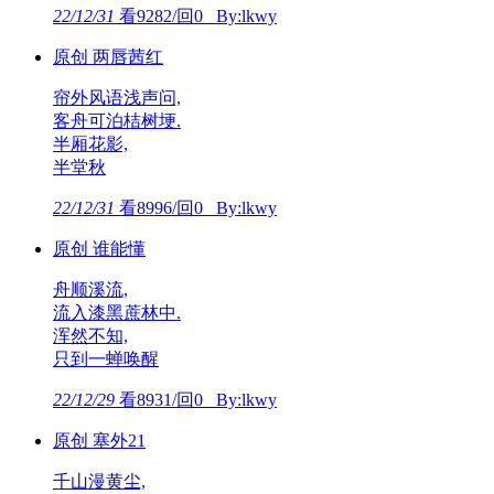
22/12/31
看9282/回0 By:lkwy
原创 两唇茜红
帘外风语浅声问,
客舟可泊桔树埂.
半厢花影,
半堂秋
22/12/31
看8996/回0 By:lkwy
原创 谁能懂
舟顺溪流,
流入漆黑蔗林中.
浑然不知,
只到一蝉唤醒
22/12/29
看8931/回0 By:lkwy
原创 塞外21
千山漫黄尘,