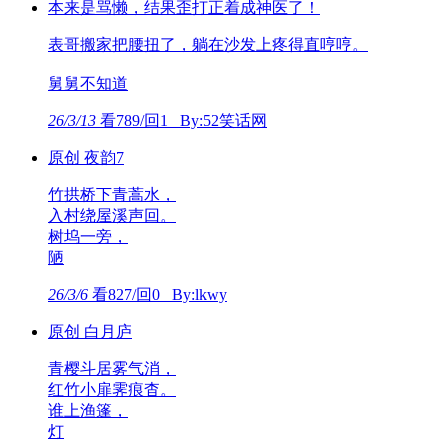
本来是骂懒，结果歪打正着成神医了！
表哥搬家把腰扭了，躺在沙发上疼得直哼哼。
舅舅不知道
26/3/13
看789/回1 By:52笑话网
原创 夜韵7
竹拱桥下青蒿水，
入村绕屋溪声回。
树坞一旁，
陋
26/3/6
看827/回0 By:lkwy
原创 白月庐
青樱斗居雾气消，
红竹小扉霁痕杳。
谁上渔篷，
灯