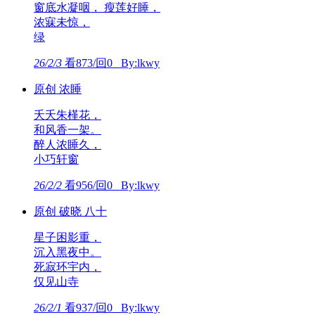
窗底水凝咽， 瘦莲好睡，
浓寐未惊，
绿
26/2/3
看873/回0 By:lkwy
原创 浓睡
夭夭朱槿花，
和风香一架。
醉人浓睡久，
小巧轩窗
26/2/2
看956/回0 By:lkwy
原创 破晓 八十
星子困影重，
沉入黑夜中。
死寂环宇内，
仅见山寺
26/2/1
看937/回0 By:lkwy