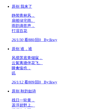
原创 我来了
静闻青林风，
扇摇绿宅雨。
雨韵滴答声，
打湿百花
26/1/30
看880/回0 By:lkwy
原创 谁，谁
风搅莲底青烟寐，
云絮离塘伴花飞。
睡禽恼也，
叽
26/1/12
看809/回0 By:lkwy
原创 秋韵如诗
残日一轮黄，
遥浮碧野上。