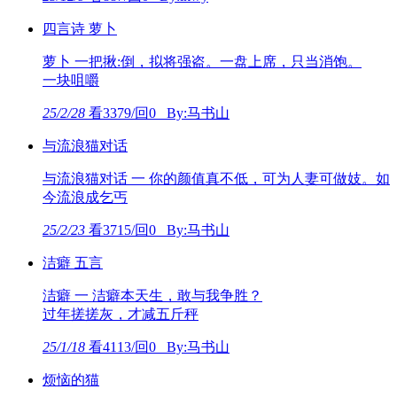
四言诗 萝卜
萝卜 一把揪:倒，拟将强盗。一盘上席，只当消饱。
一块咀嚼
25/2/28
看3379/回0 By:马书山
与流浪猫对话
与流浪猫对话 一 你的颜值真不低，可为人妻可做妓。如
今流浪成乞丐
25/2/23
看3715/回0 By:马书山
洁癖 五言
洁癖 一 洁癖本天生，敢与我争胜？
过年搓搓灰，才减五斤秤
25/1/18
看4113/回0 By:马书山
烦恼的猫