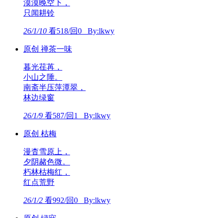
漠漠晚空下，
只闻耕铃
26/1/10
看518/回0 By:lkwy
原创 禅茶一味
暮光荏苒，
小山之陲。
南斋半压萍潭翠，
林边绿窗
26/1/9
看587/回1 By:lkwy
原创 枯梅
漫杳雪原上，
夕阴赭色微。
朽林枯梅红，
红点荒野
26/1/2
看992/回0 By:lkwy