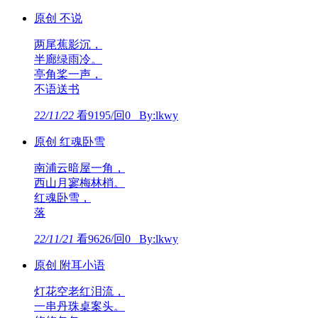
原创 不说
两尾蕉影沉，
半廊绿雨冷。
亭角桨一声，
不语送书
22/11/22
看9195/回0 By:lkwy
原创 红魂卧雪
南浦云暗屋一角，
西山月寥梅林梢。
红魂卧雪，
落
22/11/21
看9626/回0 By:lkwy
原创 附耳小语
灯花空老红泪流，
一串丹珠桌案头。