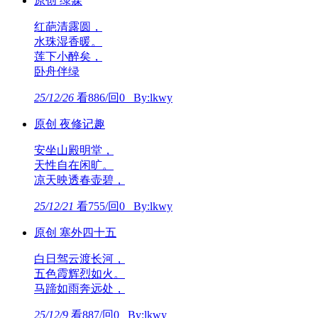
原创 绿寐
红葩清露圆，
水珠湿香暖。
莲下小醉矣，
卧舟伴绿
25/12/26
看886/回0 By:lkwy
原创 夜修记趣
安坐山殿明堂，
天性自在闲旷。
凉天映透春壶碧，
25/12/21
看755/回0 By:lkwy
原创 塞外四十五
白日驾云渡长河，
五色霞辉烈如火。
马蹄如雨奔远处，
25/12/9
看887/回0 By:lkwy