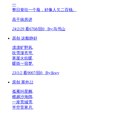
一
整日耷拉一个脸，好像人欠二百钱。
高干病房进
24/2/29
看6768/回0 By:马书山
原创 这般静好
凛凛旷野风,
吹雪漫苍穹.
寒屋火炕暖,
暖焐一宿梦.
23/1/2
看9007/回0 By:lkwy
原创 塞外22
孤雁叫星阙,
横越沙海阔,
一座荒城雪,
半空苦寒月.