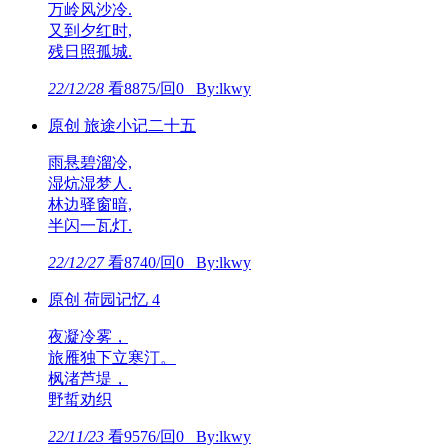
万岭风沙冷.
又到夕红时,
残日照孤城.
22/12/28
看8875/回0 By:lkwy
原创 旅途小记二十五
雨悬碧溜冷,
湿炕湿梦人.
林边驿窗暗,
半闪一瓦灯.
22/12/27
看8740/回0 By:lkwy
原创 荷园记忆 4
夜凝冷雾，
旅雁独下立寒汀。
枫渚芦堤，
野蜇劝织
22/11/23
看9576/回0 By:lkwy