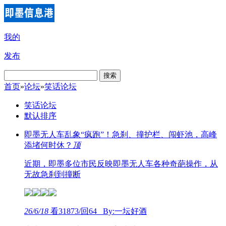
我的
发布
搜索
首页
»
论坛
»
笑话论坛
笑话论坛
默认排序
即墨无人车乱象“疯跑”！急刹、撞护栏、闯虾池，高峰
添堵何时休？
顶
近期，即墨多位市民反映即墨无人车各种奇葩操作，从
无故急刹到撞断
26/6/18
看31873/回64 By:一坛好酒