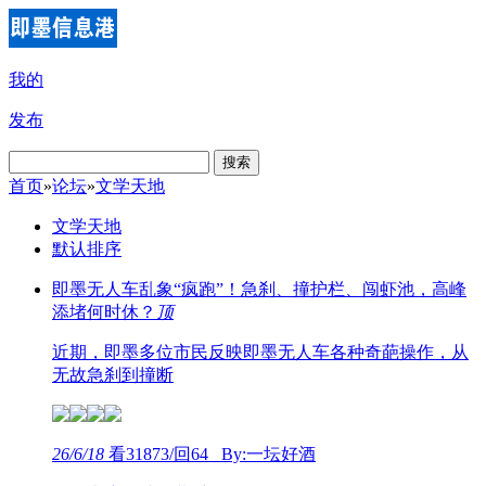
我的
发布
搜索
首页
»
论坛
»
文学天地
文学天地
默认排序
即墨无人车乱象“疯跑”！急刹、撞护栏、闯虾池，高峰
添堵何时休？
顶
近期，即墨多位市民反映即墨无人车各种奇葩操作，从
无故急刹到撞断
26/6/18
看31873/回64 By:一坛好酒