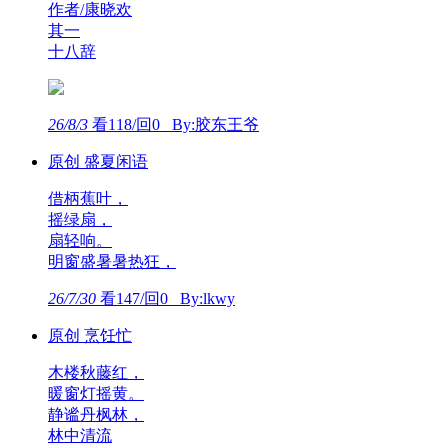
作者/康晓欢
其一
十八辞
26/8/3
看118/回0 By:胶东王爷
原创 盛夏闲语
借柄蕉叶，
摇绿扇，
扇轻响。
明窗盛暑暑热狂，
26/7/30
看147/回0 By:lkwy
原创 烹饪忙
木楼秋藤红，
暖窗灯摇黄。
静谧丹枫林，
林中清流