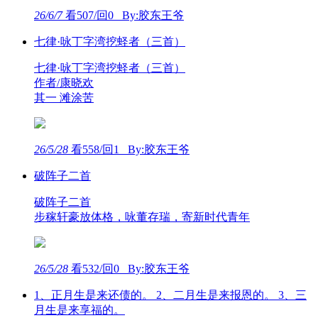
26/6/7
看507/回0 By:胶东王爷
七律·咏丁字湾挖蛏者（三首）
七律·咏丁字湾挖蛏者（三首）
作者/康晓欢
其一 滩涂苦
26/5/28
看558/回1 By:胶东王爷
破阵子二首
破阵子二首
步稼轩豪放体格，咏董存瑞，寄新时代青年
26/5/28
看532/回0 By:胶东王爷
1、正月生是来还债的。 2、二月生是来报恩的。 3、三
月生是来享福的。