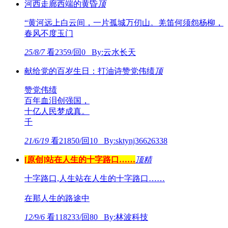
河西走廊西端的黄昏
顶
“黄河远上白云间，一片孤城万仞山。羌笛何须怨杨柳，
春风不度玉门
25/8/7
看2359/回0 By:云水长天
献给党的百岁生日：打油诗赞党伟绩
顶
赞党伟绩
百年血泪创强国，
十亿人民梦成真。
千
21/6/19
看21850/回10 By:sktynj36626338
[原创]站在人生的十字路口……
顶
精
十字路口,人生站在人生的十字路口……
在那人生的路途中
12/9/6
看118233/回80 By:林波科技