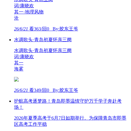
词/康晓欢
其一·地理风物
沧
26/6/21
看363/回0 By:胶东王爷
水调歌头·青岛初夏怀亲三阕
水调歌头·青岛初夏怀亲三阕
词/康晓欢
其一
海雾
26/6/21
看349/回0 By:胶东王爷
护航高考逐梦路！青岛即墨温情守护万千学子奔赴考
场！
2026年夏季高考于6月7日如期举行。为保障青岛市即墨
区高考工作平稳