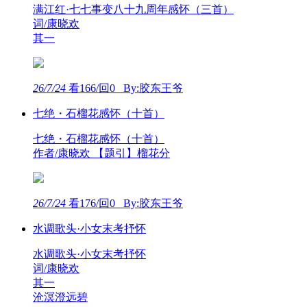
满江红·七七事变八十九周年感怀（三首）
词/康晓欢
其一
26/7/24
看166/回0 By:胶东王爷
七绝・石榴花感怀（十首）
七绝・石榴花感怀（十首）
作者/康晓欢 【题引】榴花分
26/7/24
看176/回0 By:胶东王爷
水调歌头·小女末考抒怀
水调歌头·小女末考抒怀
词/康晓欢
其一
沧溟澄远碧