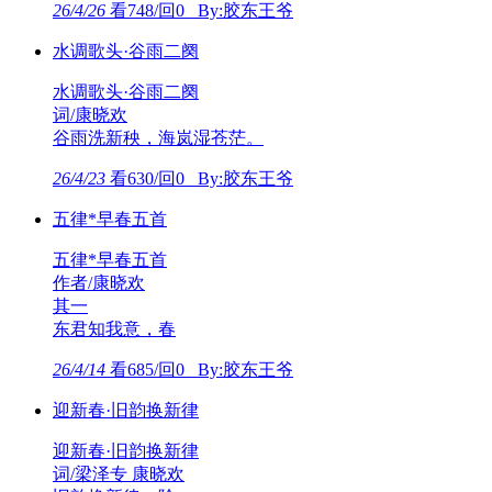
26/4/26
看748/回0 By:胶东王爷
水调歌头·谷雨二阕
水调歌头·谷雨二阕
词/康晓欢
谷雨洗新秧，海岚湿苍茫。
26/4/23
看630/回0 By:胶东王爷
五律*早春五首
五律*早春五首
作者/康晓欢
其一
东君知我意，春
26/4/14
看685/回0 By:胶东王爷
迎新春·旧韵换新律
迎新春·旧韵换新律
词/梁泽专 康晓欢