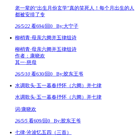
老一辈的“出生月份玄学”真的笑死人！每个月出生的人
都被安排了专
26/5/22
看694/回0 By:大宁子
柳梢青·母亲六阕并五律组诗
柳梢青·母亲六阕并五律组诗
作者：康晓欢
其一·慈母
26/5/10
看630/回0 By:胶东王爷
水调歌头·五一暮春抒怀（六阕）并七律
水调歌头·五一暮春抒怀（六阕）并七律
词/康晓欢
26/5/5
看609/回0 By:胶东王爷
七律·沧波忆五四（三首）