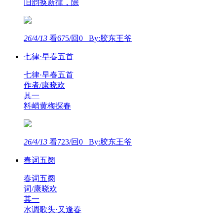
旧韵换新律，除
26/4/13
看675/回0 By:胶东王爷
七律·早春五首
七律·早春五首
作者/康晓欢
其一
料峭黄梅探春
26/4/13
看723/回0 By:胶东王爷
春词五阕
春词五阕
词/康晓欢
其一
水调歌头·又逢春