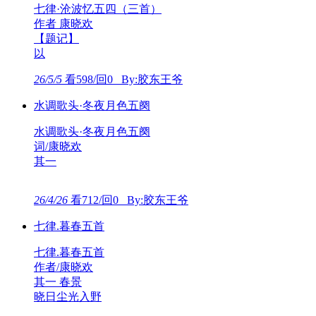
七律·沧波忆五四（三首）
作者 康晓欢
【题记】
以
26/5/5
看598/回0 By:胶东王爷
水调歌头·冬夜月色五阕
水调歌头·冬夜月色五阕
词/康晓欢
其一
26/4/26
看712/回0 By:胶东王爷
七律.暮春五首
七律.暮春五首
作者/康晓欢
其一 春景
晓日尘光入野