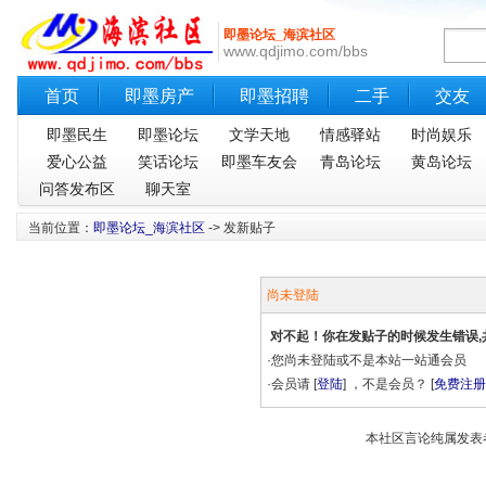
即墨论坛_海滨社区
www.qdjimo.com/bbs
首页
即墨房产
即墨招聘
二手
交友
即墨民生
即墨论坛
文学天地
情感驿站
时尚娱乐
爱心公益
笑话论坛
即墨车友会
青岛论坛
黄岛论坛
问答发布区
聊天室
当前位置：
即墨论坛_海滨社区
-> 发新贴子
尚未登陆
对不起！你在发贴子的时候发生错误,
·您尚未登陆或不是本站一站通会员
·会员请 [
登陆
] ，不是会员？ [
免费注册
本社区言论纯属发表