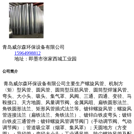
青岛威尔森环保设备有限公司
15964998812
地址：即墨市张家西城工业园
公司简介
青岛威尔森环保设备有限公司主要生产螺旋风管、机制方
〈矩〉型风管、圆风管、圆筒型压筋风管、圆筒型焊篷风管、
弯头、大小头、吸头、集气罩、风阀、三通、四通、变径、马
鞍接口、天方地圆、风量调节阀、金属风咀、扁铁圆形法兰、
角铁圆形法兰、矩形风管插式法兰等。镀锌螺旋风管；螺旋风
管连接法兰（扁铁法兰、角铁法兰）、镀锌白铁皮弯头；镀锌
白铁皮三通管件；镀锌螺旋风管调节阀门（手动调节阀、气动
调节阀）；管道吸尘罩（烟罩、集风罩）；天圆地方（方变
圆）；异径管；变径大小头；工业通风管、除尘螺旋风管及配