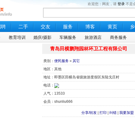
欢迎您：网友，请
登录
不是
页
m/info
招聘
二手
交友
服务
博客
黄页
乡
乐
教育培训
婚庆/摄影
车辆服务
旅游酒店
商务服务
青岛田横鹏翔园林环卫工程有限公司
类别：
便民服务
»
其它
地区：其他
地址：即墨区田横岛省级旅游度假区东陆戈庄村
电话：
人气：13533
会员：shunliu666
分享/转发
|
打印
|
纠错
|
我要加盟