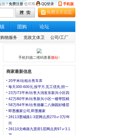
会员？
免费注册
也可用
QQ登录
手机版
镇
团购
论坛
购物服务
党政文体卫
公司/工厂
手机扫描二维码查看
微站
↑
商家最新信息
20平米/出租出售车库
每天300-600元,按平方,瓦工优先,招一
23万/73平米/出售大润发东新兴小区四
42万/80平米/出售新兴小区一楼带院精
58万/94平米/出售德馨二八御园好楼层
即墨搬家公司,即墨搬家
28113墨城路1-3层网点房270㎡3万/年
出
28110文峰路九贤府1层网点房97㎡3.1