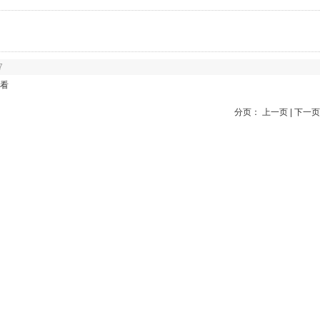
7
看
分页： 上一页 | 下一页