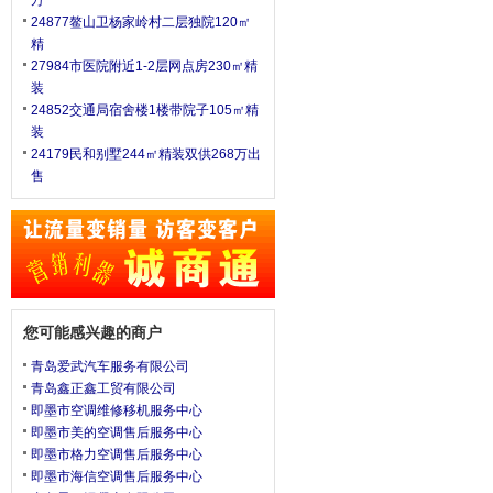
万
24877鳌山卫杨家岭村二层独院120㎡
精
27984市医院附近1-2层网点房230㎡精
装
24852交通局宿舍楼1楼带院子105㎡精
装
24179民和别墅244㎡精装双供268万出
售
您可能感兴趣的商户
青岛爱武汽车服务有限公司
青岛鑫正鑫工贸有限公司
即墨市空调维修移机服务中心
即墨市美的空调售后服务中心
即墨市格力空调售后服务中心
即墨市海信空调售后服务中心