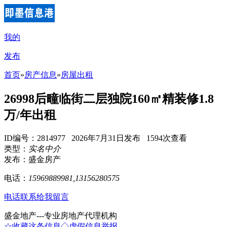
我的
发布
首页
»
房产信息
»
房屋出租
26998后疃临街二层独院160㎡精装修1.8
万/年出租
ID编号：2814977 2026年7月31日发布 1594次查看
类型：
实名中介
发布：盛金房产
电话：
15969889981,13156280575
电话联系
给我留言
盛金地产---专业房地产代理机构
☆收藏这条信息
◇虚假信息举报