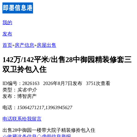
我的
发布
首页
»
房产信息
»
房屋出售
142万/142平米/出售28中御园精装修套三
双卫拎包入住
ID编号：2826163 2026年8月7日发布 3751次查看
类型：
实名中介
发布：博智房产
电话：
15064271217,13963945627
电话联系
给我留言
出售28中御园一楼带大院子精装修拎包入住
☆收藏这条信息
◇虚假信息举报