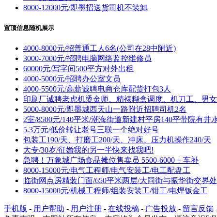
8000-12000元/即墨招送货司机不装卸
置顶信息随机展示
4000-8000元/招普通工人6名(公司在28中附近)
3000-7000元/招聘电脑网络监控维修员
60000元/写字间500平方对外出租
4000-5000元/招聘办公室文员
4000-5500元/高薪诚聘电商仓库配货打包3人
印刷厂诚聘老虎机烫金师、精裱糊盒调度、机刀工、男女
5000-8000元/即墨城西天山一路附近招聘司机2名
2室/8500元/140平米/潮海街道新建村平房140平带院有井
5.3万元/低价转让老号三联一个绝对好号
包装工190/天、打磨工200/天、冲床、压力机操作240/天
大专/30岁/征婚我的另一半快来找我吧!
急聘！万象城广场食品摊位售卖员 5500-6000 + 车补
8000-15000元/电气工程师/电气安装工/电工配盘工
临街网点房精装门面/650平米两层/大同街与振华街交界处
8000-15000元/机械工程师/组装安装工/钳工/电焊钣金工
手机版
-
用户帮助
-
用户注册
-
在线投稿
-
广告投放
-
留言反馈