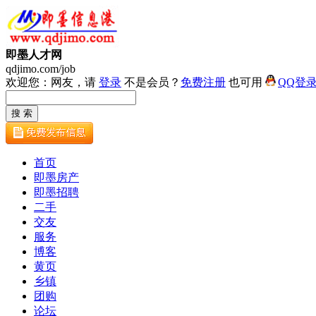
即墨人才网
qdjimo.com/job
欢迎您：网友，请
登录
不是会员？
免费注册
也可用
QQ登
首页
即墨房产
即墨招聘
二手
交友
服务
博客
黄页
乡镇
团购
论坛