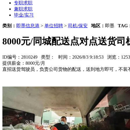
专职求职
兼职求职
毕业/实习
类别：
即墨信息港
>
单位招聘
>
司机/保安
地区：
即墨
TAG
8000元/同城配送点对点送货
ID编号：2810249 类型：
时间：2026/8/3 9:18:53 浏览：1
提供薪金：8000元/月
直招送货驾驶员，负责公司货物的配送，送到地方即可，不装