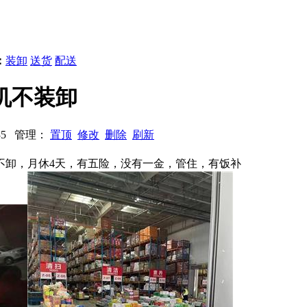
：
装卸
送货
配送
司机不装卸
2535 管理：
置顶
修改
删除
刷新
不卸，月休4天，有五险，没有一金，管住，有饭补