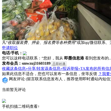
凡“
收取服装费、押金、报名费等各种费用
”或加qq/微信联
申请职位
电话/手机：
您可以这样电话联系：“您好，我从
即墨信息港
看到您发布的...
发布会员：smwzuj31603189
收藏这条信息»
分享/转发该条信息»
投诉举报»
TA发布的所有信
如果此信息不适合，您也可以发布一条信息，坐等反馈
？我要
网友评论
(留言联系信息发布人，推荐使用即时通站内短信
当前暂无评论
手机扫描二维码查看↑