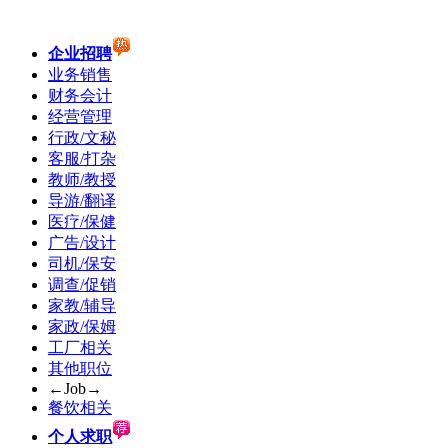
企业招聘
业务销售
财务会计
经营管理
行政/文秘
客服/打杂
教师/教授
导游/翻译
医疗/保健
广告/设计
司机/保安
调查/促销
家教/辅导
家政/保姆
工厂相关
其他职位
←Job→
餐饮相关
个人求职