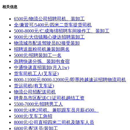
相关信息
6500元/物流公司招聘司机、装卸工
全/兼皆可/5400元/四米二货车提货司机
5000-8000元/仁成海绵招聘车间操作工、装卸工
9000元/大信镇顺心捷达招聘装卸工
物流城市配送驾驶员B2接受装卸
招聘送面粉司机兼装卸两名
5000元/招聘装卸工一名
急聘快递分拣、装卸包食宿
中通快递直招装卸(月入1w)
货车司机工人(叉车证)
8000-11000元/8000-12000元/即墨跨越速运招聘物流司机
货运司机(有叉车证)
物流公司招配送司机
聘青岛市区配送C1证司机趟结工资
5500-7000元/招聘男工人
8000元/4米2司机。兼职跟车员月薪4500。
5000元/叉车工急招
8000元/公司直招四米二司机及随车人员
6800元/配送员/装卸工