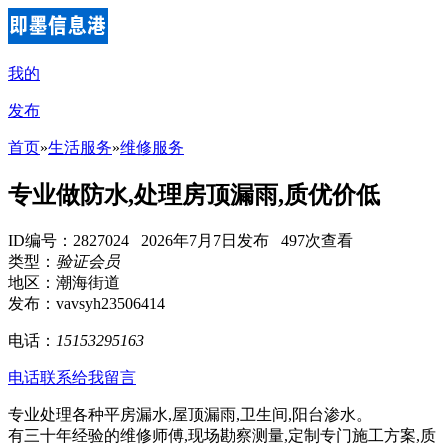
我的
发布
首页
»
生活服务
»
维修服务
专业做防水,处理房顶漏雨,质优价低
ID编号：2827024 2026年7月7日发布 497次查看
类型：
验证会员
地区：潮海街道
发布：vavsyh23506414
电话：
15153295163
电话联系
给我留言
专业处理各种平房漏水,屋顶漏雨,卫生间,阳台渗水。
有三十年经验的维修师傅,现场勘察测量,定制专门施工方案,质