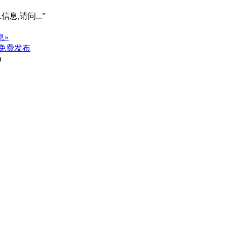
信息,请问...”
息»
免费发布
)