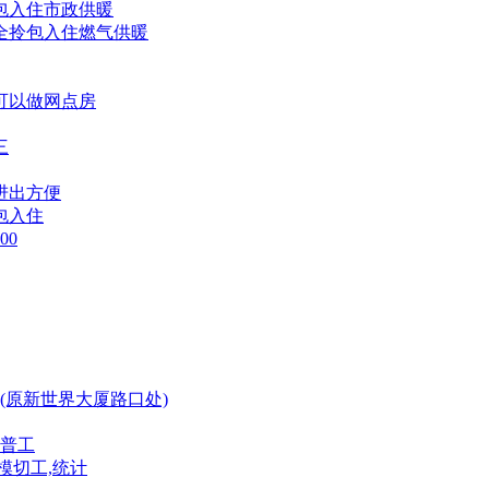
拎包入住市政供暖
齐全拎包入住燃气供暖
街可以做网点房
三
进出方便
包入住
00
(原新世界大厦路口处)
普工
模切工,统计