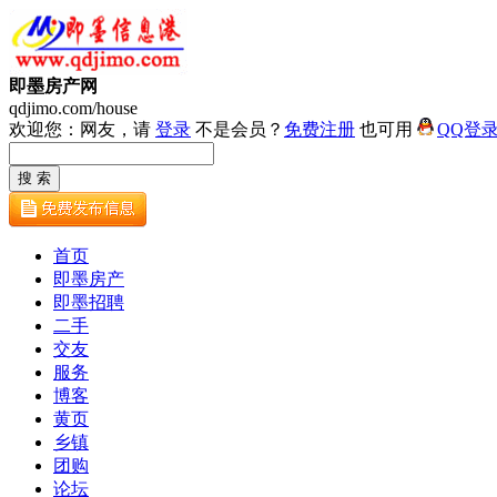
即墨房产网
qdjimo.com/house
欢迎您：网友，请
登录
不是会员？
免费注册
也可用
QQ登
首页
即墨房产
即墨招聘
二手
交友
服务
博客
黄页
乡镇
团购
论坛