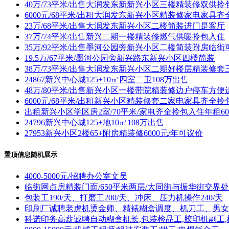
40万/73平米/出售大润发东新新兴小区三楼精装修双供
6000元/68平米/出租大润发东新兴小区精装修家电家具
23万/68平米/出售大润发东新兴小区二楼简装进门是客厅
37万/74平米/出售新兴二期一楼精装修燃气供暖拎包入住
35万/92平米/出售墨河公园旁新兴小区二楼简装附房临
19.5万/67平米/墨河公园旁新兴路东新兴小区四楼简装
38万/73平米/出售大润发东新兴小区二期好楼层精装修套
24867新兴中心城125+10㎡四室二卫108万出售
48万/80平米/出售新兴小区一楼带院精装修边户停车方便
6000元/68平米/出租新兴小区精装修套二家电家具齐全拎
出租新兴小区学区房2室/70平米/家电齐全拎包入住年租60
24796新兴中心城125+地10㎡108万出售
27953新兴小区2楼65+附房精装修6000元/年可议价
置顶信息随机展示
4000-5000元/招聘办公室文员
临街网点房精装门面/650平米两层/大同街与振华街交界处
包装工190/天、打磨工200/天、冲床、压力机操作240/天
印刷厂诚聘老虎机烫金师、精裱糊盒调度、机刀工、男女
科诺印务高薪诚聘自动糊盒机长,包装检品工,胶印机副工,