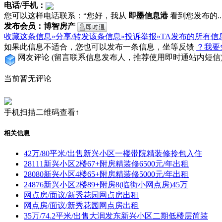
电话/手机：
您可以这样电话联系：“您好，我从
即墨信息港
看到您发布的...
发布会员：博智房产
收藏这条信息»
分享/转发该条信息»
投诉举报»
TA发布的所有信
如果此信息不适合，您也可以发布一条信息，坐等反馈
？我要
网友评论
(留言联系信息发布人，推荐使用即时通站内短信
当前暂无评论
手机扫描二维码查看↑
相关信息
42万/80平米/出售新兴小区一楼带院精装修拎包入住
28111新兴小区2楼67+附房精装修6500元/年出租
28080新兴小区4楼65+附房精装修5000元/年出租
24876新兴小区2楼89+附房8(临街小网点房)45万
网点房/面议/新秀花园网点房出租
网点房/面议/新秀花园网点房出租
35万/74.2平米/出售大润发东新兴小区二期低楼层简装