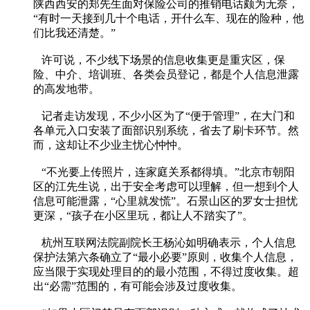
陕西西安的郑先生面对保险公司的推销电话颇为无奈，
“有时一天接到几十个电话，开什么车、现在的险种，他
们比我还清楚。”
许可说，不少线下场景的信息收集更是重灾区，保
险、中介、培训班、各类会员登记，都是个人信息泄露
的高发地带。
记者走访发现，不少小区为了“便于管理”，在大门和
各单元入口安装了面部识别系统，省去了刷卡环节。然
而，这却让不少业主忧心忡忡。
“不光要上传照片，连家庭关系都得填。”北京市朝阳
区的江先生说，出于安全考虑可以理解，但一想到个人
信息可能泄露，“心里就发慌”。石景山区的罗女士担忧
更深，“孩子在小区里玩，都让人不踏实了”。
杭州互联网法院副院长王杨沁如明确表示，个人信息
保护法第六条确立了“最小必要”原则，收集个人信息，
应当限于实现处理目的的最小范围，不得过度收集。超
出“必需”范围的，有可能会涉及过度收集。