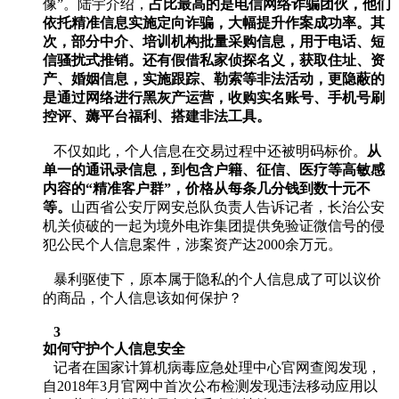
像”。陆宇介绍，
占比最高的是电信网络诈骗团伙，他们
依托精准信息实施定向诈骗，大幅提升作案成功率。其
次，部分中介、培训机构批量采购信息，用于电话、短
信骚扰式推销。还有假借私家侦探名义，获取住址、资
产、婚姻信息，实施跟踪、勒索等非法活动，更隐蔽的
是通过网络进行黑灰产运营，收购实名账号、手机号刷
控评、薅平台福利、搭建非法工具。
不仅如此，个人信息在交易过程中还被明码标价。
从
单一的通讯录信息，到包含户籍、征信、医疗等高敏感
内容的“精准客户群”，价格从每条几分钱到数十元不
等。
山西省公安厅网安总队负责人告诉记者，长治公安
机关侦破的一起为境外电诈集团提供免验证微信号的侵
犯公民个人信息案件，涉案资产达2000余万元。
暴利驱使下，原本属于隐私的个人信息成了可以议价
的商品，个人信息该如何保护？
3
如何守护个人信息安全
记者在国家计算机病毒应急处理中心官网查阅发现，
自2018年3月官网中首次公布检测发现违法移动应用以