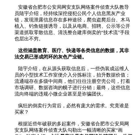
安徽省合肥市公安局网安支队网络案件侦查大队教导
员陆宇介绍，经持续深挖侵犯公民个人信息黑灰产业
链，发现泄露信息存在多种途径，爬虫盗爬后台、木马
植入、钓鱼链接诱导，以及从电商、招聘、公示等公开
渠道抓取零散信息、清洗整合建库倒卖的“技术流”手段
也层出不穷。
这些涵盖教育、医疗、快递等各类信息的数据，其非
法交易已形成闭环的灰色产业链。
陆宇介绍，在从源头获取信息后，一些伪装成运维人
员的小型技术工作室便介入分拣标注，抬升数据价值；
流通端存在多级中间商，他们往往注册空壳公司，打着
市场调研、数据咨询的幌子进行分销；最终，这些信息
流向终端的违规小微企业甚至是诈骗团伙。
疯狂的倒卖行为背后，必然有庞大的需求。究竟谁是
买家？
根据近些年破获的多起案件，安徽省合肥市公安局网
安支队网络案件侦查大队勾勒出一幅清晰的买家“画