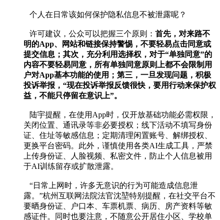
个人在日常该如何保护隐私信息不被泄露呢？
许可建议，公众可以把握三个原则：
首先，对来路不
明的App、网站和链接保持警惕，不要轻易点击同意或
提交信息；其次，充分利用选择权，对于“单独同意”的
内容不要轻易同意，所有单独同意原则上都不会限制用
户对App基本功能的使用；第三，一旦发现问题，积极
投诉举报，“现在投诉举报反馈很快，要用行动来保护权
益，不能只停留在意识上”。
陆宇提醒，在使用App时，仅开放基础功能必需权限，
关闭位置、通讯录等非必要授权；线下活动不填写身份
证、住址等敏感信息；定期清理闲置账号、解绑授权、
更换平台密码。此外，谨慎使用各类AI生成工具，严禁
上传身份证、人脸视频、私密文件，防止个人信息被用
于AI训练留存或扩散泄露。
“日常上网时，许多无意识的行为可能造成信息泄
露。”杭州互联网法院法官沈堃特别提醒，在社交平台不
要晒身份证、户口本、车票机票、病历、房产资料等敏
感证件。同时也要注意，不随意公开居住小区、学校单