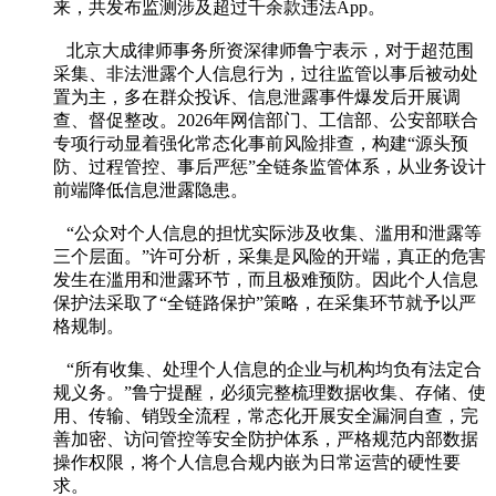
来，共发布监测涉及超过千余款违法App。
北京大成律师事务所资深律师鲁宁表示，对于超范围
采集、非法泄露个人信息行为，过往监管以事后被动处
置为主，多在群众投诉、信息泄露事件爆发后开展调
查、督促整改。2026年网信部门、工信部、公安部联合
专项行动显着强化常态化事前风险排查，构建“源头预
防、过程管控、事后严惩”全链条监管体系，从业务设计
前端降低信息泄露隐患。
“公众对个人信息的担忧实际涉及收集、滥用和泄露等
三个层面。”许可分析，采集是风险的开端，真正的危害
发生在滥用和泄露环节，而且极难预防。因此个人信息
保护法采取了“全链路保护”策略，在采集环节就予以严
格规制。
“所有收集、处理个人信息的企业与机构均负有法定合
规义务。”鲁宁提醒，必须完整梳理数据收集、存储、使
用、传输、销毁全流程，常态化开展安全漏洞自查，完
善加密、访问管控等安全防护体系，严格规范内部数据
操作权限，将个人信息合规内嵌为日常运营的硬性要
求。