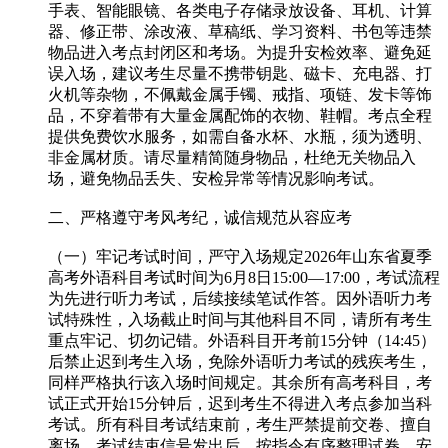
手表、智能眼镜、各类电子存储录放设备、耳机、计算
器、修正带、涂改液、草稿纸、学习资料、书包等违禁
物品进入考点封闭区和考场。为提升安检效率、避免延
误入场，建议考生尽量不携带钥匙、磁卡、充电器、打
火机等杂物，不佩戴金属手镯、戒指、项链、发卡等饰
品，不穿着带有大量金属配饰的衣物、鞋帽。考点全程
提供免费饮水服务，如需自备水杯、水瓶，须为透明、
非金属材质。请尽量精简随身物品，杜绝无关物品入
场，避免物品丢失、安检异常等情况影响考试。
二、严格遵守考风考纪，诚信规范从容应考
（一）牢记考试时间，严守入场规定2026年山东省夏季
高考外语科目考试时间为6月8日15:00—17:00，考试流程
为先进行听力考试，后续接续笔试作答。因外语听力考
试特殊性，入场截止时间与其他科目不同，请所有考生
重点牢记、切勿记错。外语科目开考前15分钟（14:45）
后禁止迟到考生入场，免除外语听力考试的残疾考生，
同样严格执行该入场时间规定。其余所有高考科目，考
试正式开始15分钟后，迟到考生不得进入考点参加当科
考试。所有科目考试结束前，考生严禁提前交卷、擅自
离场，考试结束信号发出后，按指令有序整理试卷、安