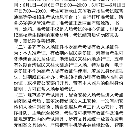
间：6月1日—6月6日每日9:00—20:00，6月7日—6月10日
每日7:00—20:00。考生可登录山东省教育招生考试院普
通高等学校招生考试信息平台（）自行打印准考证。请
务必妥善保管准考证，准考证正反两面严禁涂改、书
写、涂鸦。准考证不仅是入场考试的核心凭证，也是后
续高校新生报到的重要材料，考试结束后切勿随意丢
弃，需长期妥善留存。
（二）备齐有效入场证件本次高考考场有效入场证件
为：本人准考证、有效期内居民身份证。港澳台考生可
凭港澳台居民居住证、港澳居民来往内地通行证、五年
有效期台湾居民来往大陆通行证入场。特别提醒：电子
身份证不作为高考入场有效证件使用。若居民身份证丢
失、过期或正在补办，考生须提前办理有效期内临时身
份证，或携带公安部门开具、带有本人照片的临时身份
证明，方可正常入场参加考试。
（三）规范备齐考试用具，配合安检入场考生进入考点
封闭区及考场，需依次接受两次人工安检、一次智能安
检和人脸识别核验，请自觉服从考点工作人员安排，有
序排队、主动配合检查。考生仅可携带有效证件及准考
证规定范围内的考试用具，所有文具须统一放置在透明
无图案文具袋内。严禁携带手机等各类通讯设备、智能