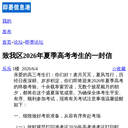
我的
发布
首页
»
论坛
»
即墨论坛
致我区2026年夏季高考考生的一封信
乐乐
1楼 2026/6/4
☆收藏
亲爱的高三考生们：你们好！麦月芃芃，夏风笃行，历
经日夜深耕、岁岁积淀，你们即将迎来2026年夏季高考
的终极考验。十余载寒窗苦读，无数个披星戴月的朝
夕，都将在这个盛夏落笔成章。为确保全体考生平安、
有序、顺利参加考试，现将有关考试注意事项温馨提醒
如下：
一、细致做好考前准备，从容有序奔赴考场
（一）按时规范打印准考证2026年高考准考证打印时