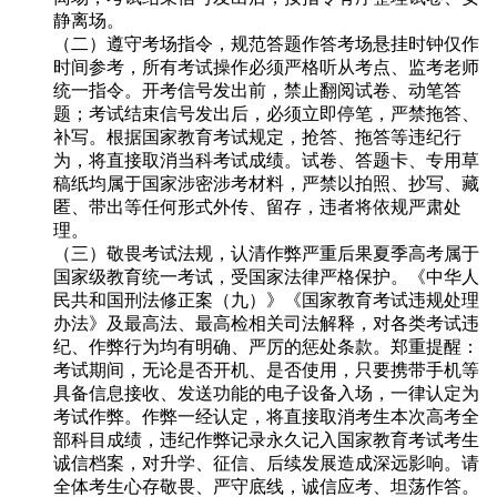
静离场。
（二）遵守考场指令，规范答题作答考场悬挂时钟仅作
时间参考，所有考试操作必须严格听从考点、监考老师
统一指令。开考信号发出前，禁止翻阅试卷、动笔答
题；考试结束信号发出后，必须立即停笔，严禁拖答、
补写。根据国家教育考试规定，抢答、拖答等违纪行
为，将直接取消当科考试成绩。试卷、答题卡、专用草
稿纸均属于国家涉密涉考材料，严禁以拍照、抄写、藏
匿、带出等任何形式外传、留存，违者将依规严肃处
理。
（三）敬畏考试法规，认清作弊严重后果夏季高考属于
国家级教育统一考试，受国家法律严格保护。《中华人
民共和国刑法修正案（九）》《国家教育考试违规处理
办法》及最高法、最高检相关司法解释，对各类考试违
纪、作弊行为均有明确、严厉的惩处条款。郑重提醒：
考试期间，无论是否开机、是否使用，只要携带手机等
具备信息接收、发送功能的电子设备入场，一律认定为
考试作弊。作弊一经认定，将直接取消考生本次高考全
部科目成绩，违纪作弊记录永久记入国家教育考试考生
诚信档案，对升学、征信、后续发展造成深远影响。请
全体考生心存敬畏、严守底线，诚信应考、坦荡作答。