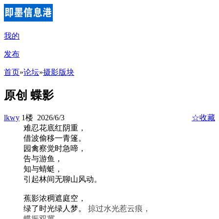
我的
发布
首页
»
论坛
»
摄影版块
原创 蝶影
lkwy
1楼 2026/6/3
☆收藏
难忍花底红阴重，
借波偷移一青篷。
园禽察觉时急啼，
告与游鱼，
知与蜻蜓，
引起林间无聊山风动。
蕉影浓稠遮庭空，
绿了时光绿人梦。
掠过水光惹云痕，
蝶振双冀，