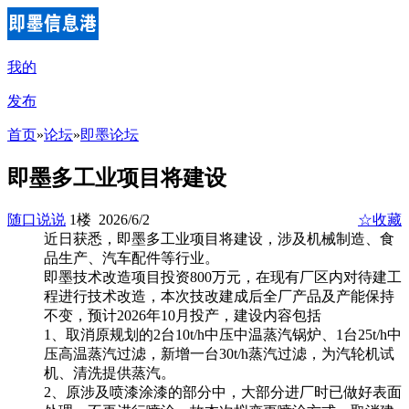
我的
发布
首页
»
论坛
»
即墨论坛
即墨多工业项目将建设
随口说说
1楼 2026/6/2
☆收藏
近日获悉，即墨多工业项目将建设，涉及机械制造、食
品生产、汽车配件等行业。
即墨技术改造项目投资800万元，在现有厂区内对待建工
程进行技术改造，本次技改建成后全厂产品及产能保持
不变，预计2026年10月投产，建设内容包括
1、取消原规划的2台10t/h中压中温蒸汽锅炉、1台25t/h中
压高温蒸汽过滤，新增一台30t/h蒸汽过滤，为汽轮机试
机、清洗提供蒸汽。
2、原涉及喷漆涂漆的部分中，大部分进厂时已做好表面