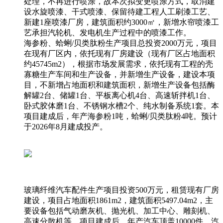
处理，不再进行喷涂，故本次拟变更喷涂方式，取消建
设水旋喷漆、干式喷漆、保留待建工程人工刷漆工艺、
新建1座喷漆厂房，建筑面积约3000㎡，新增水帘喷漆工
艺承担汽轮机、发电机生产过程中的喷漆工作。
海参粉、蛤蜊/贝类肽粉生产项目总投资2000万元，项目
在现有厂区内，依托现有厂房建设（现有厂区占地面积
约45745m2），根据市场发展需求，依托现有工程的壳
寡糖生产车间和生产设备，并新增生产设备，建设本项
目，不新增占地面积和建筑面积，新增生产设备包括酶
解罐2台、储罐1台、平板离心机4台、高速斩拌机1台、
卧式胶体磨1台、不锈钢水槽2个、纯水制备系统1套。本
项目建成后，年产海参粉1吨，蛤蜊/贝类肽粉4吨。预计
于2026年8月建成投产。
玻璃纤维汽车配件生产项目投资500万元，租赁现有厂房
建设，项目占地面积1861m2，建筑面积5497.04m2，主
要设备包括气动磨灰机、抛光机、加工中心、雕刻机、
高速分散机等，项目建成后，年产汽车顶盖10000件，汽