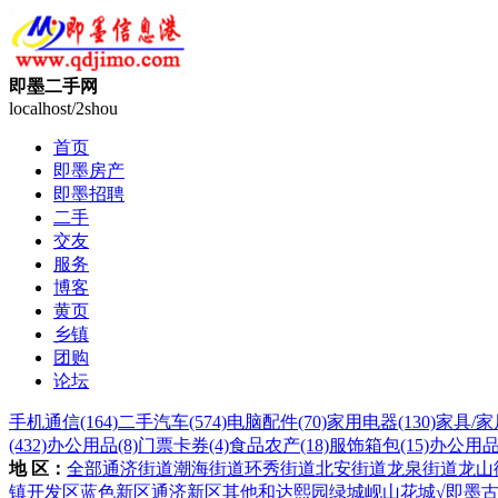
即墨二手网
localhost/2shou
首页
即墨房产
即墨招聘
二手
交友
服务
博客
黄页
乡镇
团购
论坛
手机通信
(164)
二手汽车
(574)
电脑配件
(70)
家用电器
(130)
家具/家
(432)
办公用品
(8)
门票卡券
(4)
食品农产
(18)
服饰箱包
(15)
办公用
地 区：
全部
通济街道
潮海街道
环秀街道
北安街道
龙泉街道
龙山
镇
开发区
蓝色新区
通济新区
其他
和达熙园
绿城岘山花城
√即墨